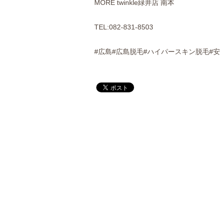
MORE twinkle緑井店 南本
TEL:082-831-8503
#広島#広島脱毛#ハイパースキン脱毛#