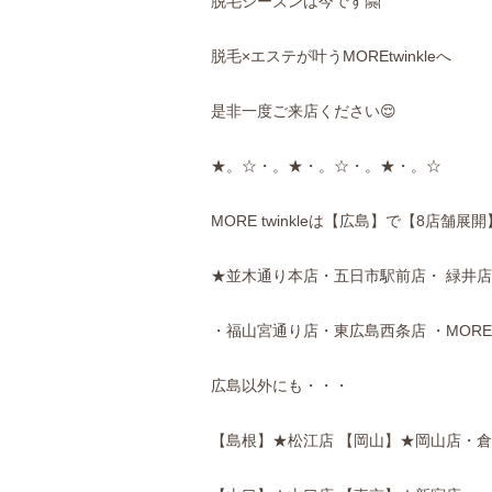
脱毛シーズンは今です🤗
脱毛×エステが叶うMOREtwinkleへ
是非一度ご来店ください😌
★。☆・。★・。☆・。★・。☆
MORE twinkleは【広島】で【8店舗展開
★並木通り本店・五日市駅前店・ 緑井
・福山宮通り店・東広島西条店 ・MOR
広島以外にも・・・
【島根】★松江店 【岡山】★岡山店・