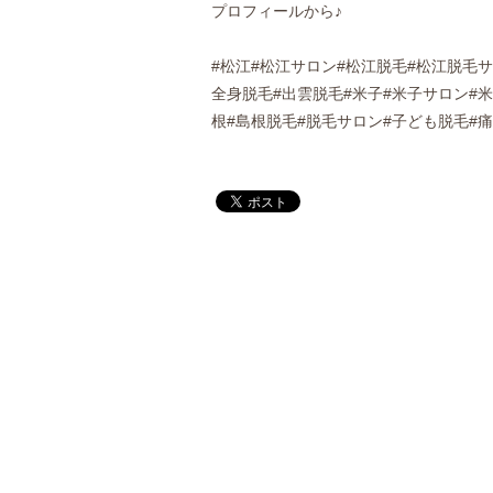
プロフィールから♪
#松江#松江サロン#松江脱毛#松江脱毛サ
全身脱毛#出雲脱毛#米子#米子サロン#米
根#島根脱毛#脱毛サロン#子ども脱毛#痛