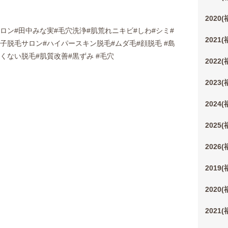
2020
ロン#田中みな実#毛穴洗浄#肌荒れニキビ#しわ#シミ#
2021
子脱毛サロン#ハイパースキン脱毛#ムダ毛#顔脱毛 #島
くない脱毛#肌質改善#黒ずみ #毛穴
2022
2023
2024
2025
2026
2019
2020
2021