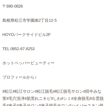
〒690-0826
島根県松江市学園南2丁目12-5
HOYOパークサイドビル2F
TEL 0852-67-6253
ホットペッパービューティー
プロフィールから♪
#松江#松江サロン#松江脱毛#松江脱毛サロン#田中みな
実#毛穴洗浄#肌荒れニキビ#しわ#シミ#全身脱毛#出雲脱
毛#米子#米子サロン#米子脱毛サロン#ハイパースキン脱