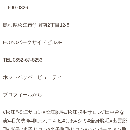
〒690-0826
島根県松江市学園南2丁目12-5
HOYOパークサイドビル2F
TEL 0852-67-6253
ホットペッパービューティー
プロフィールから♪
#松江#松江サロン#松江脱毛#松江脱毛サロン#田中みな
実#毛穴洗浄#肌荒れニキビ#しわ#シミ#全身脱毛#出雲脱
毛#米子#米子サロン#米子脱毛サロン#ハイパースキン脱