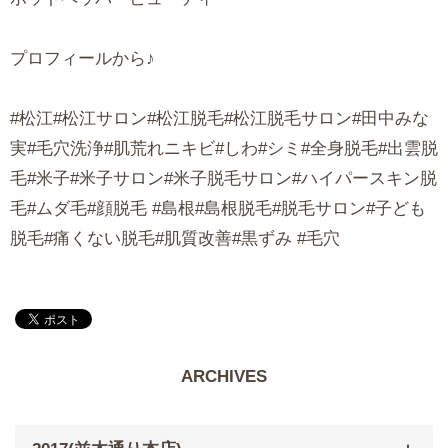
プロフィールから♪
#松江#松江サロン#松江脱毛#松江脱毛サロン#田中みな
実#毛穴洗浄#肌荒れニキビ#しわ#シミ#全身脱毛#出雲脱
毛#米子#米子サロン#米子脱毛サロン#ハイパースキン脱
毛#ムダ毛#顔脱毛 #島根#島根脱毛#脱毛サロン#子ども
脱毛#痛くない脱毛#肌質改善#黒ずみ #毛穴
ARCHIVES