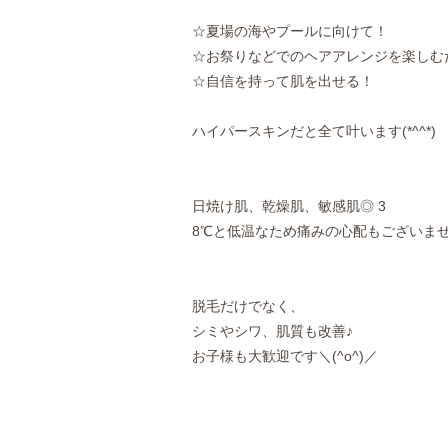
☆夏場の海やプールに向けて！
☆お祭りなどでのヘアアレンジを楽しむ
☆自信を持って肌を出せる！
ハイパースキンだと全て叶います(*^^*)
日焼け肌、乾燥肌、敏感肌◎ 3
8℃と低温なため痛みの心配もございま
脱毛だけでなく、
シミやシワ、肌質も改善♪
お子様も大歓迎です＼(^o^)／