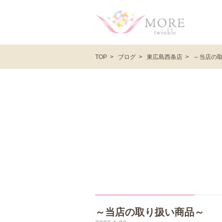
ブログ
東広島西条店
～当店の
TOP
～当店の取り扱い商品～