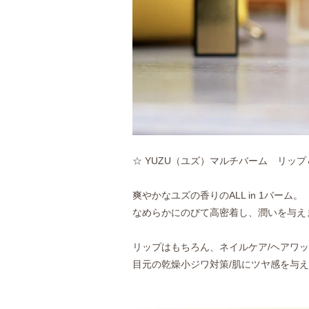
☆ YUZU（ユズ）マルチバーム リッ
爽やかなユズの香りのALL in 1バーム。
なめらかにのびて高密着し、潤いを与え
リップはもちろん、ネイルケア/ヘアワ
目元の乾燥小ジワ対策/肌にツヤ感を与