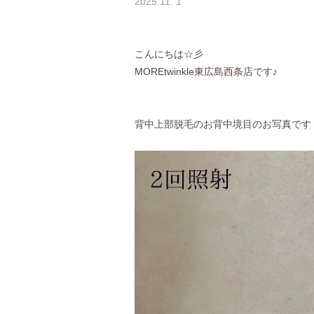
2025.11. 1
こんにちは☆彡
MOREtwinkle東広島西条店です♪
背中上部脱毛のお背中境目のお写真です