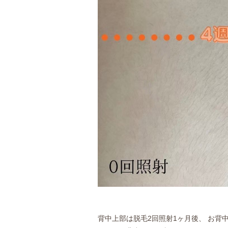
背中上部は脱毛2回照射1ヶ月後、 お背