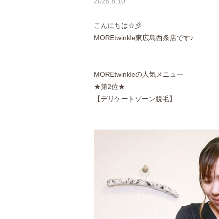
2025.8.10
こんにちは☆彡
MOREtwinkle東広島西条店です♪
MOREtwinkleの人気メニュー
★第2位★
【デリケートゾーン脱毛】