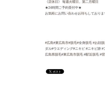
《店休日》 毎週火曜日、第二月曜日
★24時間ご予約受付中★
お気軽にお問い合わせお待ちしておりま
#広島#東広島市#脱毛#全身脱毛 #お顔
ダル#ウエディング#ニキビ #ニキビ跡 
広島県脱毛#東広島市脱毛 #駅近脱毛 #