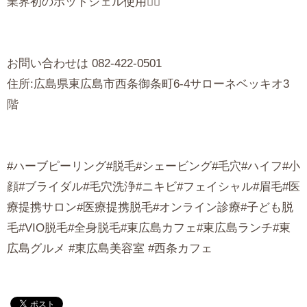
業界初のホットジェル使用❤️‍🔥
お問い合わせは 082-422-0501
住所:広島県東広島市西条御条町6-4サローネベッキオ3
階
#ハーブピーリング#脱毛#シェービング#毛穴#ハイフ#小
顔#ブライダル#毛穴洗浄#ニキビ#フェイシャル#眉毛#医
療提携サロン#医療提携脱毛#オンライン診療#子ども脱
毛#VIO脱毛#全身脱毛#東広島カフェ#東広島ランチ#東
広島グルメ #東広島美容室 #西条カフェ