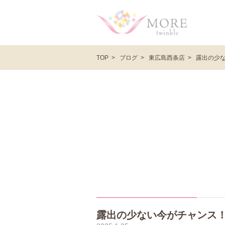
ブログ
東広島西条店
露出の少
TOP
露出の少ない今がチャンス