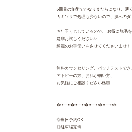
6回目の施術でかなりまだらになり、薄く量も
カミソリで処理も少ないので、肌へのダメ
お年玉くじしているので、 お得に脱毛を始
是非お試しください✨
綺麗のお手伝いをさせてくださいませ！！！
無料カウンセリング、パッチテストできます🙆
アトピーの方、お肌が弱い方、
お気軽にご相談ください💁🏻
✼••┈┈••✼••┈┈••✼••┈┈••✼••┈┈••✼
◎当日予約OK
◎駐車場完備