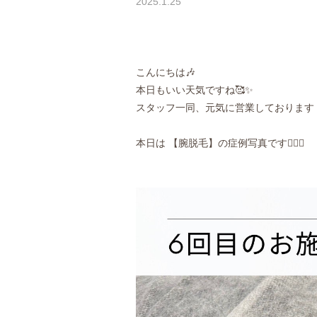
2025.1.25
こんにちは🎶
本日もいい天気ですね🥰✨
スタッフ一同、元気に営業しております
本日は 【腕脱毛】の症例写真です🙋🏼‍♀️