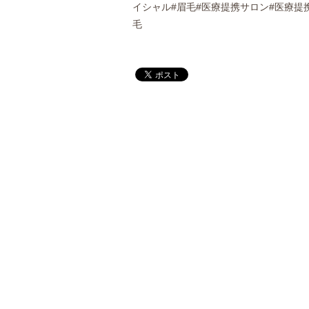
イシャル#眉毛#医療提携サロン#医療提
毛