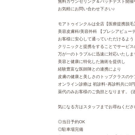
無料カウンセリング＆パッチテスト開催
お気軽にお問い合わせ下さい♪
モアトゥインクルは全店【医療提携脱毛
美容皮膚科/美容外科 【プレシアビュ
お客様に安心して通っていただけるよう
クリニックと提携をすることでサービス
万が一のトラブルに迅速に対応いたしま
美容と健康に特化した施術を提供し
経験豊富な医師陣との連携により
皮膚の健康と美しさのトップクラスのケ
オンライン診療は 初診料･再診料共に0
薬代のみお客様のご負担となります。 (
気になる方はスタッフまでお尋ねください
◎当日予約OK
◎駐車場完備