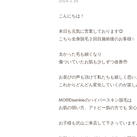
2024.2.16
こんにちは！
本日も元気に営業しております😊
こちら全身脱毛２回目施術後のお客様✨
太かった毛も細くなり
傷ついていたお肌も少しずつ改善🥹
お喜びの声も頂けて私たちも嬉しく思いま
これからどんどん変化していくのが楽しみ
MOREtwinkleのハイパースキン脱毛は
お肌の弱い方、アトピー肌の方でも 安心
お子様も沢山ご来店して下さっていますよ