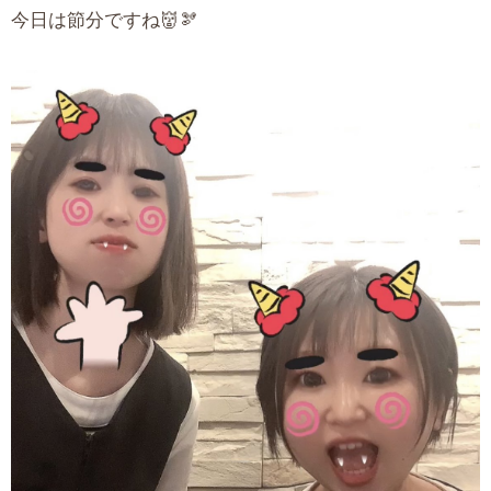
今日は節分ですね👹🫘