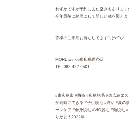
わずかですが予約にまだ空きもあります
今年最後に綺麗にして新しい歳を迎えま
皆様のご来店お待ちしてます＼(^o^)／
MOREtwinkle東広島西条店
TEL 082-422-0501
#東広島市 #西条 #広島脱毛 #東広島エ
が同時にできる #子供脱毛 #終活 #夏の肌ケ
ーンケア #全身脱毛 #VIO脱毛 #顔脱毛 
りがとう2022年