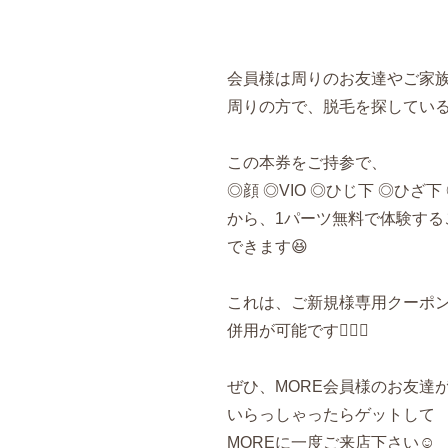
会員様は周りのお友達やご家
周りの方で、脱毛を探してい
この本券をご持参で、
◎顔 ◎VIO ◎ひじ下 ◎ひざ下
から、1パーツ無料で体験する
できます😆
これは、ご新規様専用クーポ
併用が可能です🙆🏻‍♀️
ぜひ、MORE会員様のお友達
いらっしゃったらゲットして
MORE
に一度ご来店下さい☺️