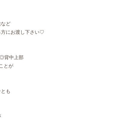
族など
る方にお渡し下さい♡
 ◎背中上部
ことが
ンとも
が