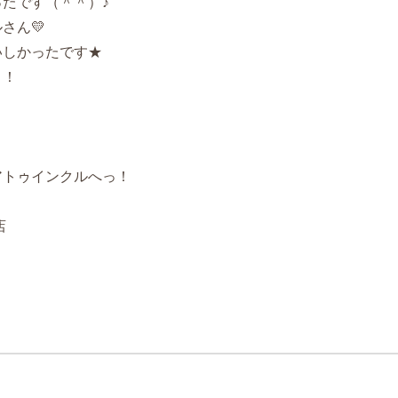
たです（＾＾）♪
さん💛
いしかったです★
！！
アトゥインクルへっ！
店