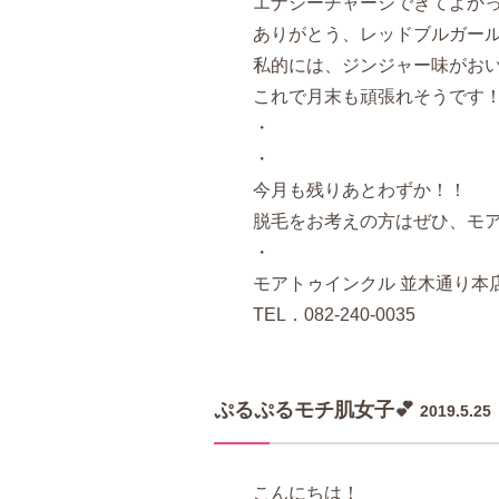
エナジーチャージできてよかっ
ありがとう、レッドブルガール
私的には、ジンジャー味がお
これで月末も頑張れそうです
・
・
今月も残りあとわずか！！
脱毛をお考えの方はぜひ、モ
・
モアトゥインクル 並木通り本
TEL．082-240-0035
ぷるぷるモチ肌女子💕
2019.5.25
こんにちは！