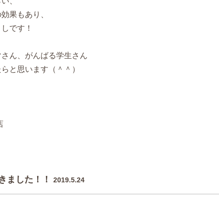
らい、
の効果もあり、
くしです！
マさん、がんばる学生さん
たらと思います（＾＾）
店
きました！！
2019.5.24