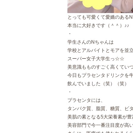
とっても可愛くて愛嬌のあるN
本当に大好きです（＾＾）♪♪
・
学生さんのNちゃんは
学校とアルバイトとモアを並
スーパー女子大学生っ☆☆
美意識もものすごく高くていつ
今日もプラセンタドリンクを
飲んでいました（笑）（笑）
・
プラセンタには、
タンパク質、脂質、糖質、ビ
美肌の素となる5大栄養素が豊
美容部門で今一番注目度が高