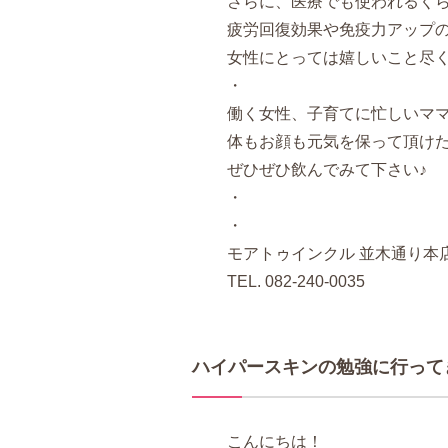
さらに、医療でも使われるく
疲労回復効果や免疫力アップ
女性にとっては嬉しいこと尽
・
働く女性、子育てに忙しいマ
体もお顔も元気を保って頂け
ぜひぜひ飲んでみて下さい♪
・
・
モアトゥインクル 並木通り本
TEL. 082-240-0035
ハイパースキンの勉強に行って
こんにちは！