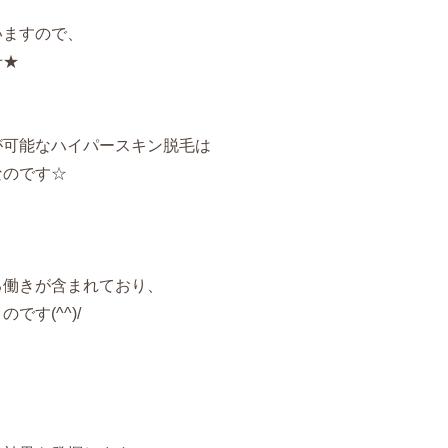
いますので、
せ★
が可能なハイパースキン脱毛は
なのです☆
る働きが含まれており、
す(^^)/