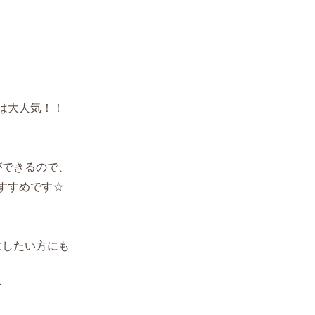
は大人気！！
と
ができるので、
すすめです☆
にしたい方にも
★