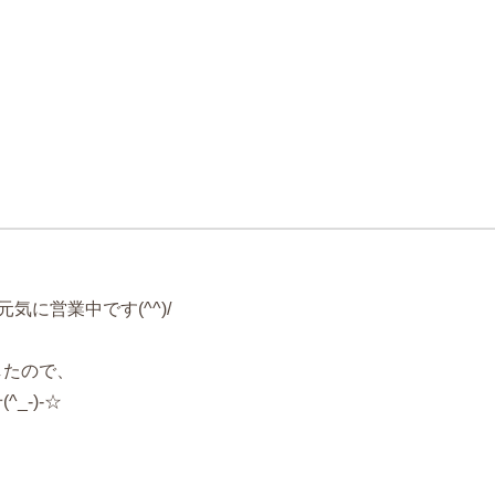
、元気に営業中です(^^)/
したので、
_-)-☆