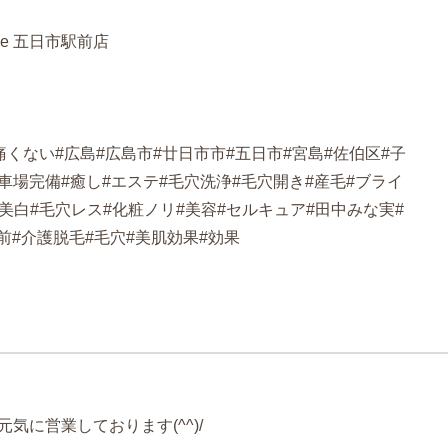
le 五日市駅前店
痛くない#広島#広島市#廿日市市#五日市#宮島#佐伯区#子
#駐車場完備#癒し#エステ#毛穴洗浄#毛穴開き#産毛#ブライ
美白#毛穴レス#化粧ノリ#美容#セルキュア#田中みな実#
前#介護脱毛#毛穴#美肌効果#効果
店、元気に営業しております(^^)/