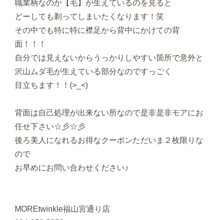
職業柄なのか【毛】が生えているのを見ると
どーしても剃ってしまいたくなります！笑
その中でも特に特に襟足から背中にかけての背
面！！！
自分では見えないからうっかりしやすい箇所で意外と
沢山ムダ毛が生えている部分なのですっごく
目立ちます！！(>_<)
背面は自己処理が出来ない所なので是非是非モアにお
任せ下さい☆彡☆彡
後ろ美人になれるお得なクーポンただいま２枚限りな
ので
お早めにお問い合わせください♪
MOREtwinkle福山宮通り店