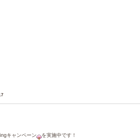
17
pringキャンペーン
を実施中です！