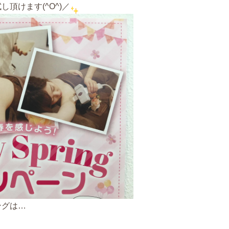
頂けます(^O^)／
ングは…