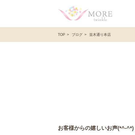
ブログ
並木通り本店
TOP
お客様からの嬉しいお声(*^-^*)