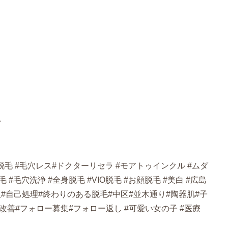
す
脱毛 #毛穴レス#ドクターリセラ #モアトゥインクル #ムダ
 #毛穴洗浄 #全身脱毛 #VIO脱毛 #お顔脱毛 #美白 #広島
人#自己処理#終わりのある脱毛#中区#並木通り#陶器肌#子
改善#フォロー募集#フォロー返し #可愛い女の子 #医療