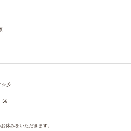
原
です☆彡
🥶
めお休みをいただきます。