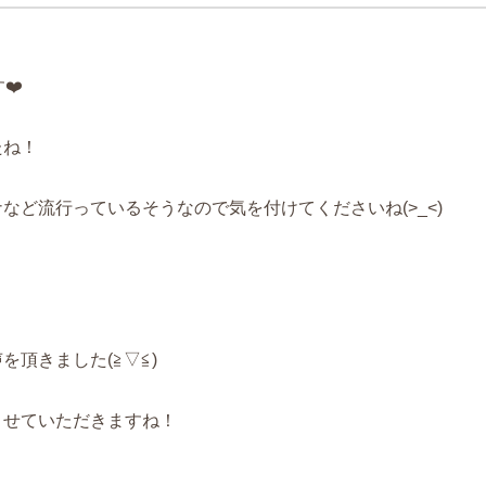
❤️
たね！
など流行っているそうなので気を付けてくださいね(>_<)
頂きました(≧▽≦)
させていただきますね！