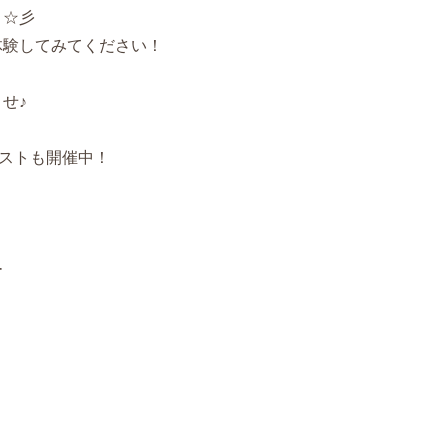
う☆彡
体験してみてください！
せ♪
ストも開催中！
ー