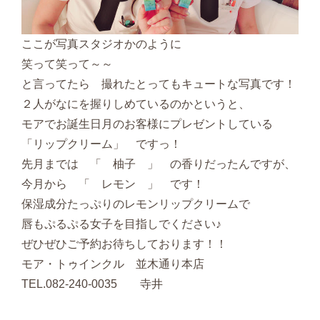
ここが写真スタジオかのように
笑って笑って～～
と言ってたら 撮れたとってもキュートな写真です！
２人がなにを握りしめているのかというと、
モアでお誕生日月のお客様にプレゼントしている
「リップクリーム」 ですっ！
先月までは 「 柚子 」 の香りだったんですが、
今月から 「 レモン 」 です！
保湿成分たっぷりのレモンリップクリームで
唇もぷるぷる女子を目指しでください♪
ぜひぜひご予約お待ちしております！！
モア・トゥインクル 並木通り本店
TEL.082-240-0035 寺井