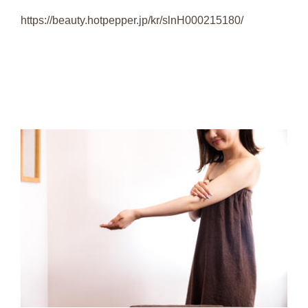
https://beauty.hotpepper.jp/kr/slnH000215180/