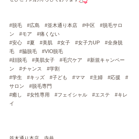
#脱毛 #広島 #並木通り本店 #中区 #脱毛サロ
ン #モア #痛くない
#安心 #夏 #美肌 #女子 #女子力UP #全身脱
毛 #脇脱毛 #VIO脱毛
#顔脱毛 #美肌女子 #毛穴ケア #新規キャンペー
ン #チャンス #学割
#学生 #キッズ #子ども #ママ #主婦 #応援 #
サロン #脱毛専門
#癒し #女性専用 #フェイシャル #エステ #キレ
イ
並木通り本店 寺井