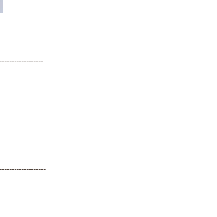
------------------
-------------------