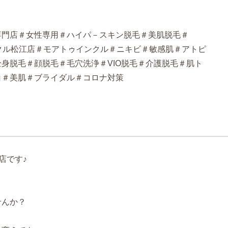
専門店＃女性専用＃ハイパ－スキン脱毛＃美肌脱毛＃
ゥインクル松江店＃モアトゥインクル＃ニキビ＃敏感肌＃アトピ
身脱毛＃顔脱毛＃毛穴洗浄＃VIO脱毛＃介護脱毛＃肌ト
白＃美肌＃ブライダル＃コロナ対策
江店です♪
せんか？