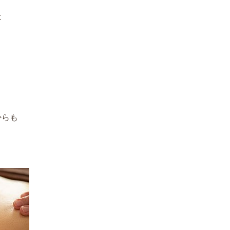
は
からも