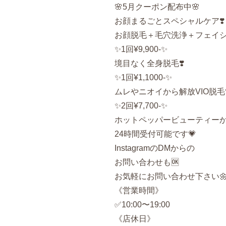
🌸
5
月クーポン配布中🌸
お顔まるごとスペシャルケア❣️
お顔脱毛＋毛穴洗浄＋フェイ
✨
1
回¥
9,900-
✨
境目なく全身脱毛❣️
✨
1
回¥
1,1000-
✨
ムレやニオイから解放
VIO
脱毛❣
✨
2
回¥
7,700-
✨
ホットペッパービューティー
24
時間受付可能です💗
Instagram
の
DM
からの
お問い合わせも🆗
お気軽にお問い合わせ下さい
《営業時間》
✅
10:00
〜
19:00
《店休日》