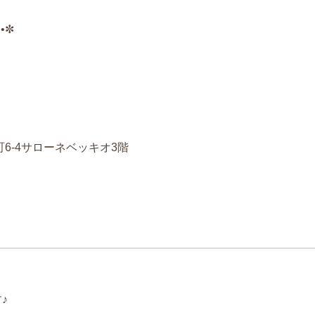
••✼
町
6-4
サローネベッキオ
3
階
♪