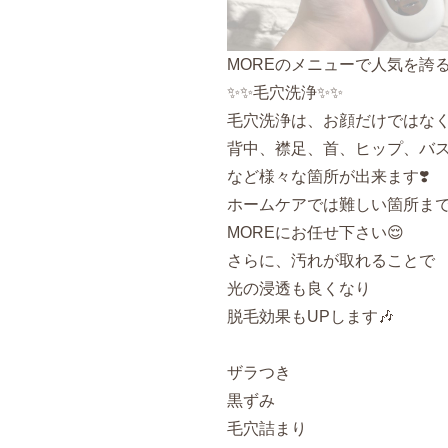
MORE
のメニューで人気を誇
✨✨毛穴洗浄✨✨
毛穴洗浄は、お顔だけではな
背中、襟足、首、ヒップ、バ
など様々な箇所が出来ます❣️
ホームケアでは難しい箇所ま
MORE
にお任せ下さい😌
さらに、汚れが取れることで
光の浸透も良くなり
脱毛効果も
UP
します🎶
ザラつき
黒ずみ
毛穴詰まり