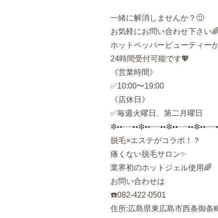
一緒に解消しませんか？🙂
お気軽にお問い合わせ下さい
ホットペッパービューティー
24
時間受付可能です💖
《営業時間》
✅
10:00
〜
19:00
《店休日》
✅毎週火曜日、第二月曜日
✼••┈┈••✼••┈┈••✼••┈┈••✼••┈┈
脱毛×エステがコラボ！？
痛くない脱毛サロン✨
業界初のホットジェル使用🌈
お問い合わせは
☎️
082-422-0501
住所
:
広島県東広島市西条御条