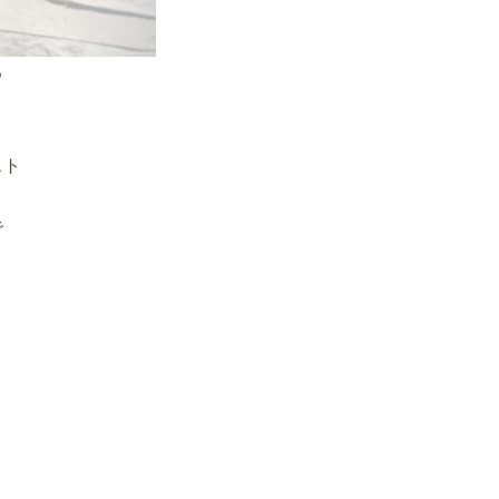
る
く
スト
で