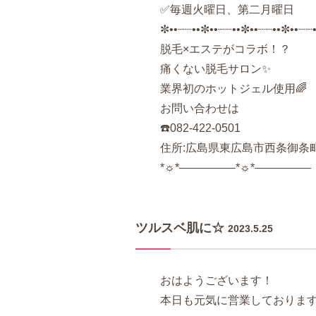
✅毎週火曜日、第二月曜日
✼••┈┈••✼••┈┈••✼••┈┈••✼••┈┈
脱毛×エステがコラボ！？
痛くない脱毛サロン✨
業界初のホットジェル使用🌈
お問い合わせは
☎️
082-422-0501
住所
:
広島県東広島市西条御条
*
☼
*
―――――
*
☼
*
―――――
ツルスベ肌に☆
2023.5.25
おはようございます！
本日も元気に営業しております