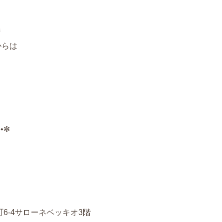

からは
••✼
町
6-4
サローネベッキオ
3
階