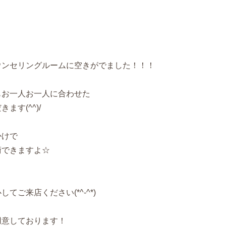
ウンセリングルームに空きがでました！！！
もお一人お一人に合わせた
す(^^)/
かけで
術できますよ☆
ご来店ください(*^-^*)
用意しております！