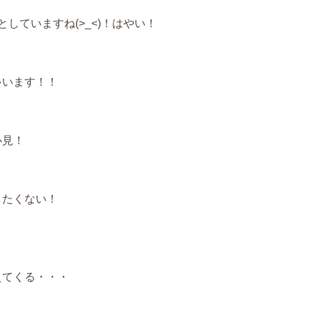
していますね(>_<)！はやい！
ゃいます！！
必見！
したくない！
えてくる・・・