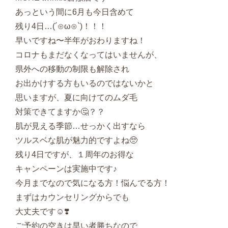
あっという間に6月も今日含めて
残り4日…(´⊙ω⊙`)！！！
早いですね〜半年がおわりますね！
コロナもまだなくなってはいませんが、
県外への移動の制限も解除され
お出かけする方もいるのではないかと
思いますが、夏に向けてのムダ毛
対策できてますか🤔？？
肌が見える季節…せっかく出すなら
ツルスベな肌が魅力的ですよね🥺
残り4日ですが、１周年のお得な
キャンペーンは実施中です♪
今月までなので気になる方！悩んでる方！
まずはカウンセリングからでも
大丈夫です☺️❣️
ご予約の空きは早い者勝ちなので