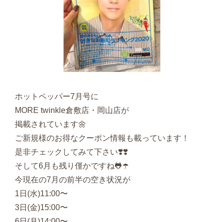
ホットペッパー7月号に
MORE twinkle倉敷店・岡山店が
掲載されています🌼
ご新規様のお得なクーポン情報も載っています！
是非チェックしてみて下さい❣️❣️
そして6月も残り僅かですね🐸☂️
今現在の7月の前半の空き状況が
1日(水)11:00〜
3日(金)15:00〜
6日(月)14:00〜