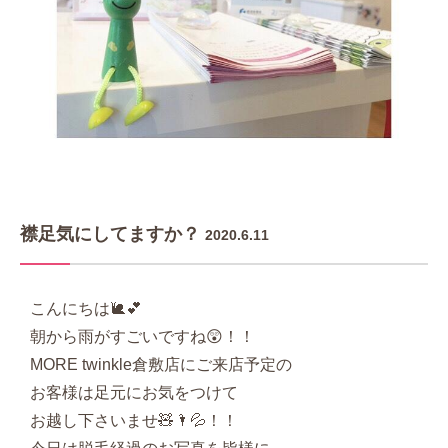
襟足気にしてますか？
2020.6.11
こんにちは🐌💕
朝から雨がすごいですね😲！！
MORE twinkle倉敷店にご来店予定の
お客様は足元にお気をつけて
お越し下さいませ🧸🌂💦！！