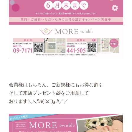
会員様はもちろん、ご新規様にもお得な割引
そして来店プレゼント🎁をご用意して
おります＼＼\\٩( 'ω' )و //／／