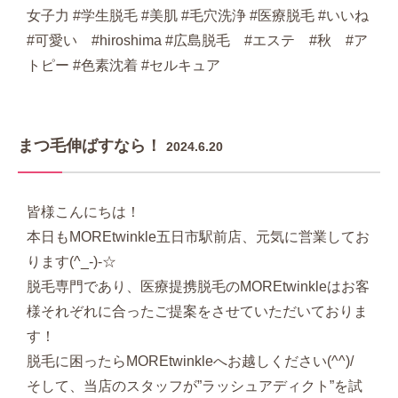
女子力 #学生脱毛 #美肌 #毛穴洗浄 #医療脱毛 #いいね
#可愛い #hiroshima #広島脱毛 #エステ #秋 #ア
トピー #色素沈着 #セルキュア
まつ毛伸ばすなら！
2024.6.20
皆様こんにちは！
本日もMOREtwinkle五日市駅前店、元気に営業してお
ります(^_-)-☆
脱毛専門であり、医療提携脱毛のMOREtwinkleはお客
様それぞれに合ったご提案をさせていただいておりま
す！
脱毛に困ったらMOREtwinkleへお越しください(^^)/
そして、当店のスタッフが”ラッシュアディクト”を試