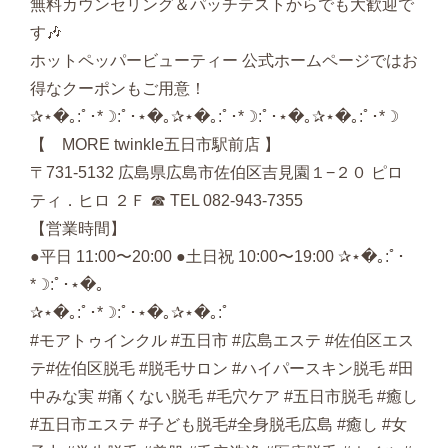
無料カウンセリング＆パッチテストからでも大歓迎で
す🎶
ホットペッパービューティー 公式ホームページではお
得なクーポンもご用意！
‪‪✰⋆�｡:ﾟ･*☽:ﾟ･⋆�｡✰⋆�｡:ﾟ･*☽:ﾟ･⋆�｡✰⋆�｡:ﾟ･*☽
【 MORE twinkle五日市駅前店 】
〒731-5132 広島県広島市佐伯区吉見園１−２０ ピロ
ティ．ヒロ ２Ｆ ☎︎ TEL 082-943-7355
【営業時間】
●平日 11:00〜20:00 ●土日祝 10:00〜19:00 ✰⋆�｡:ﾟ･
*☽:ﾟ･⋆�｡
✰⋆�｡:ﾟ･*☽:ﾟ･⋆�｡✰⋆�｡:ﾟ
#モアトゥインクル #五日市 #広島エステ #佐伯区エス
テ#佐伯区脱毛 #脱毛サロン #ハイパースキン脱毛 #田
中みな実 #痛くない脱毛 #毛穴ケア #五日市脱毛 #癒し
#五日市エステ #子ども脱毛#全身脱毛広島 #癒し #女