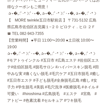
ホットペッパービューティー 公式ホームページではお
得なクーポンもご用意！
‪‪ ✰⋆�｡:ﾟ･*☽:ﾟ･⋆�｡✰⋆�｡:ﾟ･*☽:ﾟ･⋆�｡✰⋆�｡:ﾟ･*☽
【 MORE twinkle五日市駅前店 】 〒731-5132 広島
県広島市佐伯区吉見園１−２０ ピロティ．ヒロ ２Ｆ
☎︎ TEL 082-943-7355
【営業時間】 ●平日 11:00〜20:00 ●土日祝 10:00〜
19:00
✰⋆�｡:ﾟ･*☽:ﾟ･⋆�｡✰⋆�｡:ﾟ･*☽:ﾟ･⋆�｡✰⋆�｡:ﾟ･*☽
#モアトゥインクル #五日市 #広島エステ #佐伯区エス
テ#佐伯区脱毛 #脱毛サロン #ハイパースキン脱毛 #田
中みな実 #痛くない脱毛 #毛穴ケア #五日市脱毛 #癒し
#五日市エステ #子ども脱毛#全身脱毛広島 #癒し #女
子力 #学生脱毛 #美肌 #毛穴洗浄 #医療脱毛 #ネイル #
可愛い #hiroshima #広島脱毛 #エステ #宮島 #
アトピー #色素沈着 #セルキュア #ワキ脱毛