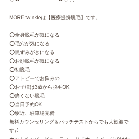
♡ ••┈┈┈┈┈┈┈┈•• ♡ . .
MORE twinkleは【医療提携脱毛】です。
⭕️全身脱毛が気になる
⭕️毛穴が気になる
⭕️黒ずみがきになる
⭕️お顔脱毛が気になる
⭕️初脱毛
⭕️アトピーでお悩みの
⭕️お子様は3歳から脱毛OK
⭕️痛くない脱毛
⭕️当日予約OK
⭕️駅近、駐車場完備
無料カウンセリング＆パッチテストからでも大歓迎で
す🎶