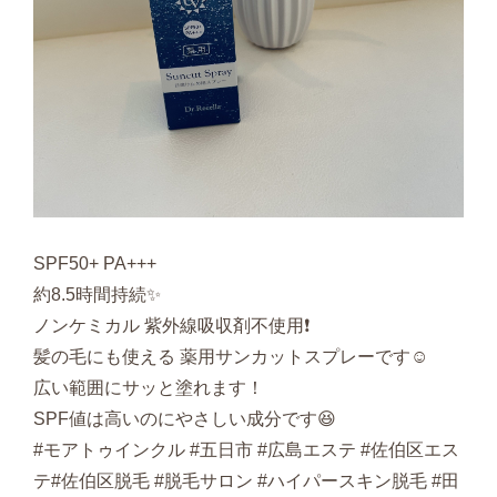
SPF50+ PA+++
約8.5時間持続✨
ノンケミカル 紫外線吸収剤不使用❗️
髪の毛にも使える 薬用サンカットスプレーです☺️
広い範囲にサッと塗れます！
SPF値は高いのにやさしい成分です😆
#モアトゥインクル #五日市 #広島エステ #佐伯区エス
テ#佐伯区脱毛 #脱毛サロン #ハイパースキン脱毛 #田