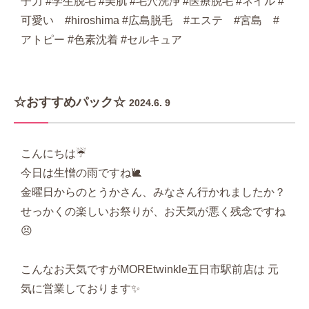
子力 #学生脱毛 #美肌 #毛穴洗浄 #医療脱毛 #ネイル #
可愛い #hiroshima #広島脱毛 #エステ #宮島 #
アトピー #色素沈着 #セルキュア
☆おすすめパック☆
2024.6. 9
こんにちは☔️
今日は生憎の雨ですね🐌
金曜日からのとうかさん、みなさん行かれましたか？
せっかくの楽しいお祭りが、お天気が悪く残念ですね
😣
こんなお天気ですがMOREtwinkle五日市駅前店は 元
気に営業しております✨