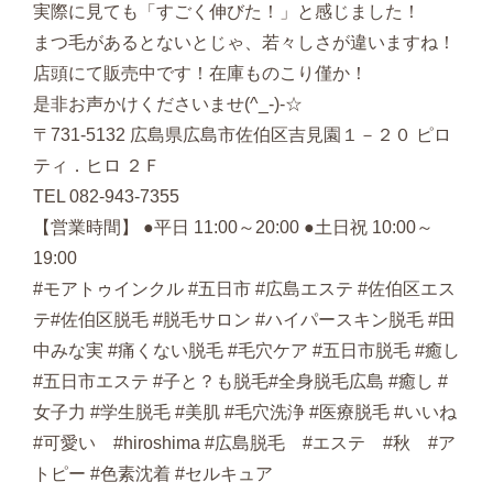
実際に見ても「すごく伸びた！」と感じました！
まつ毛があるとないとじゃ、若々しさが違いますね！
店頭にて販売中です！在庫ものこり僅か！
是非お声かけくださいませ(^_-)-☆
〒731-5132 広島県広島市佐伯区吉見園１－２０ ピロ
ティ．ヒロ ２Ｆ
TEL 082-943-7355
【営業時間】 ●平日 11:00～20:00 ●土日祝 10:00～
19:00
#モアトゥインクル #五日市 #広島エステ #佐伯区エス
テ#佐伯区脱毛 #脱毛サロン #ハイパースキン脱毛 #田
中みな実 #痛くない脱毛 #毛穴ケア #五日市脱毛 #癒し
#五日市エステ #子と？も脱毛#全身脱毛広島 #癒し #
女子力 #学生脱毛 #美肌 #毛穴洗浄 #医療脱毛 #いいね
#可愛い #hiroshima #広島脱毛 #エステ #秋 #ア
トピー #色素沈着 #セルキュア