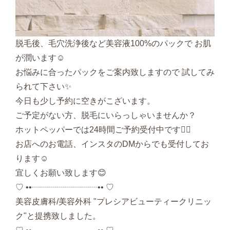
脱毛後、毛穴洗浄後など美容液100%のパックで お肌
が潤います☺️
お悩みに合ったパックをご案内致しますので 試してみ
られて下さい✨
今日も少し予約に空きがこざいます。
ご予定がない方、脱毛にいらっしゃいませんか？
ホットペッパーでは24時間ご予約受付中です💁‍♀️
お店へのお電話、インスタのDMからでも受付してお
ります☺️
宜しくお願い致します😊
♡ ••┈┈┈┈┈┈┈┈•• ♡
美容皮膚科/美容外科 "プレシアビューティークリニッ
ク"と提携致しました。