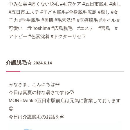
中みな実 #痛くない脱毛 #毛穴ケア #五日市脱毛 #癒し
#五日市エステ #子ども脱毛#全身脱毛広島 #癒し #女
子力 #学生脱毛 #美肌 #毛穴洗浄 #医療脱毛 #ネイル #
可愛い #hiroshima #広島脱毛 #エステ #宮島 #
アトピー #色素沈着 #ドクターリセラ
介護脱毛☆
2024.6.14
みなさま、こんにちは🌞
今日は真夏の様な暑さですね🥵
MOREtwinkle五日市駅前店は元気に営業しております
😊
今日は介護脱毛のお話を💭