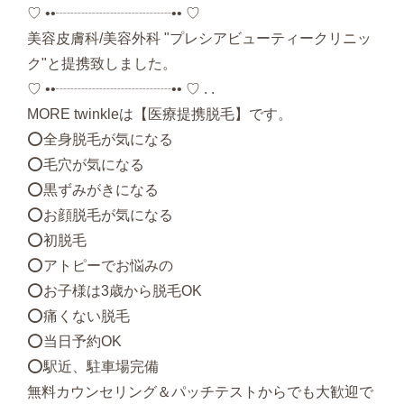
♡ ••┈┈┈┈┈┈┈┈•• ♡
美容皮膚科/美容外科 "プレシアビューティークリニッ
ク"と提携致しました。
♡ ••┈┈┈┈┈┈┈┈•• ♡ . .
MORE twinkleは【医療提携脱毛】です。
⭕️全身脱毛が気になる
⭕️毛穴が気になる
⭕️黒ずみがきになる
⭕️お顔脱毛が気になる
⭕️初脱毛
⭕️アトピーでお悩みの
⭕️お子様は3歳から脱毛OK
⭕️痛くない脱毛
⭕️当日予約OK
⭕️駅近、駐車場完備
無料カウンセリング＆パッチテストからでも大歓迎で