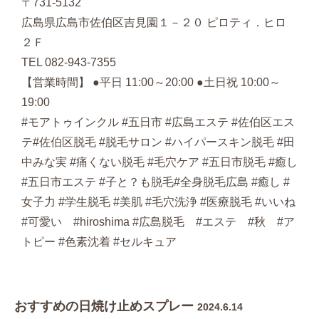
〒731-5132
広島県広島市佐伯区吉見園１－２０ ピロティ．ヒロ
２Ｆ
TEL 082-943-7355
【営業時間】 ●平日 11:00～20:00 ●土日祝 10:00～
19:00
#モアトゥインクル #五日市 #広島エステ #佐伯区エス
テ#佐伯区脱毛 #脱毛サロン #ハイパースキン脱毛 #田
中みな実 #痛くない脱毛 #毛穴ケア #五日市脱毛 #癒し
#五日市エステ #子と？も脱毛#全身脱毛広島 #癒し #
女子力 #学生脱毛 #美肌 #毛穴洗浄 #医療脱毛 #いいね
#可愛い #hiroshima #広島脱毛 #エステ #秋 #ア
トピー #色素沈着 #セルキュア
おすすめの日焼け止めスプレー
2024.6.14