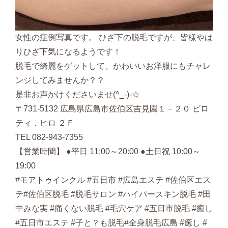
女性の症例写真です。 ひざ下の脱毛ですが、皆様やは
りひざ下気になるようです！
脱毛で綺麗をゲットして、かわいいお洋服にもチャレ
ンジしてみませんか？？
是非お声かけくださいませ(^_-)-☆
〒731-5132 広島県広島市佐伯区吉見園１－２０ ピロ
ティ．ヒロ ２Ｆ
TEL 082-943-7355
【営業時間】 ●平日 11:00～20:00 ●土日祝 10:00～
19:00
#モアトゥインクル #五日市 #広島エステ #佐伯区エス
テ#佐伯区脱毛 #脱毛サロン #ハイパースキン脱毛 #田
中みな実 #痛くない脱毛 #毛穴ケア #五日市脱毛 #癒し
#五日市エステ #子と？も脱毛#全身脱毛広島 #癒し #