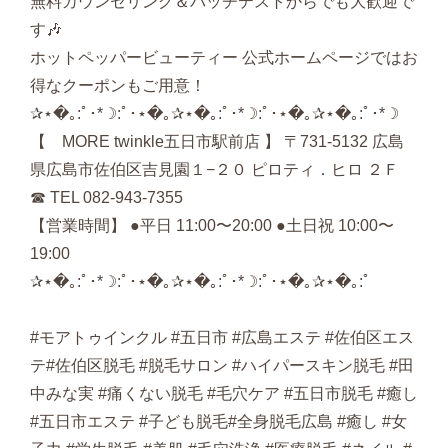
無料カウンセリング＆パッチテストからでも大歓迎で
す🎶
ホットペッパービューティー 公式ホームページではお
得なクーポンもご用意！
‪‪✰⋆�｡:ﾟ･*☽:ﾟ･⋆�｡✰⋆�｡:ﾟ･*☽:ﾟ･⋆�｡✰⋆�｡:ﾟ･*☽
【 MORE twinkle五日市駅前店 】 〒731-5132 広島
県広島市佐伯区吉見園１−２０ ピロティ．ヒロ ２Ｆ
☎︎ TEL 082-943-7355
【営業時間】 ●平日 11:00〜20:00 ●土日祝 10:00〜
19:00
✰⋆�｡:ﾟ･*☽:ﾟ･⋆�｡✰⋆�｡:ﾟ･*☽:ﾟ･⋆�｡✰⋆�｡:ﾟ
#モアトゥインクル #五日市 #広島エステ #佐伯区エス
テ#佐伯区脱毛 #脱毛サロン #ハイパースキン脱毛 #田
中みな実 #痛くない脱毛 #毛穴ケア #五日市脱毛 #癒し
#五日市エステ #子ども脱毛#全身脱毛広島 #癒し #女