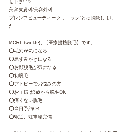
せ下さい✨
美容皮膚科/美容外科 "
プレシアビューティークリニック"と提携致しまし
た。
MORE twinkleは【医療提携脱毛】です。
⭕️毛穴が気になる
⭕️黒ずみがきになる
⭕️お顔脱毛が気になる
⭕️初脱毛
⭕️アトピーでお悩みの方
⭕️お子様は3歳から脱毛OK
⭕️痛くない脱毛
⭕️当日予約OK
⭕️駅近、駐車場完備