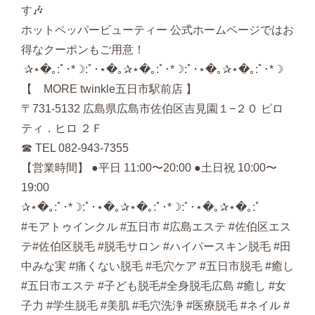
す🎶
ホットペッパービューティー 公式ホームページではお
得なクーポンもご用意！
‪‪ ✰⋆�｡:ﾟ･*☽:ﾟ･⋆�｡✰⋆�｡:ﾟ･*☽:ﾟ･⋆�｡✰⋆�｡:ﾟ･*☽
【 MORE twinkle五日市駅前店 】
〒731-5132 広島県広島市佐伯区吉見園１−２０ ピロ
ティ．ヒロ ２Ｆ
☎︎ TEL 082-943-7355
【営業時間】 ●平日 11:00〜20:00 ●土日祝 10:00〜
19:00
✰⋆�｡:ﾟ･*☽:ﾟ･⋆�｡✰⋆�｡:ﾟ･*☽:ﾟ･⋆�｡✰⋆�｡:ﾟ
#モアトゥインクル #五日市 #広島エステ #佐伯区エス
テ#佐伯区脱毛 #脱毛サロン #ハイパースキン脱毛 #田
中みな実 #痛くない脱毛 #毛穴ケア #五日市脱毛 #癒し
#五日市エステ #子ども脱毛#全身脱毛広島 #癒し #女
子力 #学生脱毛 #美肌 #毛穴洗浄 #医療脱毛 #ネイル #