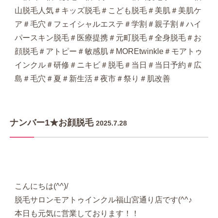
山脱毛人気＃キッズ脱毛＃こども脱毛＃美肌＃美肌ケ
ア＃毛穴＃フェイシャルエステ＃学割＃親子割＃ハイ
パースキン脱毛＃医療提携＃元町脱毛＃全身脱毛＃お
顔脱毛＃アトピー＃敏感肌＃MOREtwinkle＃モアトゥ
インクル＃研修＃ニキビ＃脱毛＃当日＃当日予約＃広
島＃毛穴＃夏＃新生活＃夜市＃祭り＃肌改善
ナンバー1★お顔脱毛
2025.7.28
こんにちは(^^)/
脱毛サロンモアトゥインクル福山宮通り店です(^^♪
本日も元気に営業しております！！