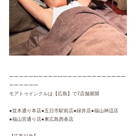
ーーーーーーーーーーーーーーーーーーーーーーーー
ーーーーーー
モアトゥインクルは【広島】で7店舗展開
●並木通り本店●五日市駅前店●緑井店●福山神辺店
●福山宮通り店●東広島西条店