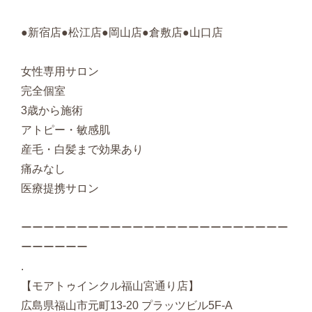
●新宿店●松江店●岡山店●倉敷店●山口店
女性専用サロン
完全個室
3歳から施術
アトピー・敏感肌
産毛・白髪まで効果あり
痛みなし
医療提携サロン
ーーーーーーーーーーーーーーーーーーーーーーーー
ーーーーーー
.
【モアトゥインクル福山宮通り店】
広島県福山市元町13-20 プラッツビル5F-A