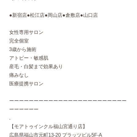
●新宿店●松江店●岡山店●倉敷店●山口店
女性専用サロン
完全個室
3歳から施術
アトピー・敏感肌
産毛・白髪まで効果あり
痛みなし
医療提携サロン
ーーーーーーーーーーーーーーーーーーーーーーーー
ーーーーーー
.
【モアトゥインクル福山宮通り店】
広島県福山市元町13-20 プラッツビル5F-A