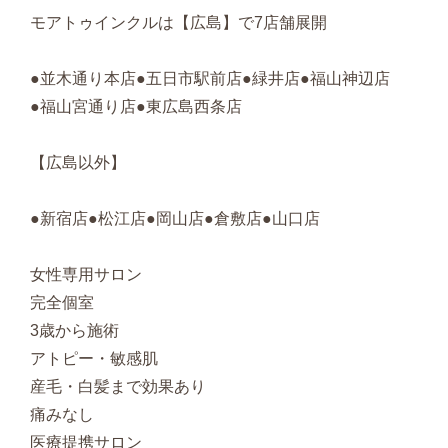
モアトゥインクルは【広島】で7店舗展開
●並木通り本店●五日市駅前店●緑井店●福山神辺店
●福山宮通り店●東広島西条店
【広島以外】
●新宿店●松江店●岡山店●倉敷店●山口店
女性専用サロン
完全個室
3歳から施術
アトピー・敏感肌
産毛・白髪まで効果あり
痛みなし
医療提携サロン