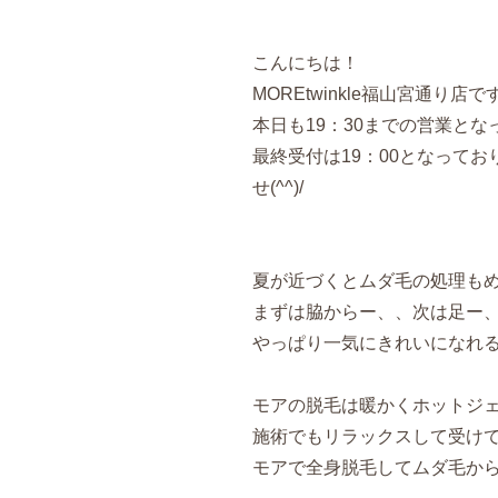
こんにちは！
MOREtwinkle福山宮通り店です
本日も19：30までの営業とな
最終受付は19：00となって
せ(^^)/
夏が近づくとムダ毛の処理も
まずは脇からー、、次は足ー
やっぱり一気にきれいになれる
モアの脱毛は暖かくホットジ
施術でもリラックスして受け
モアで全身脱毛してムダ毛か