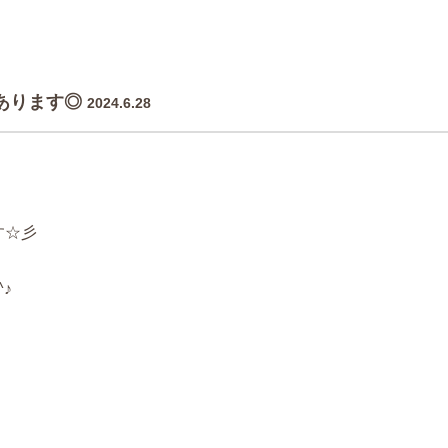
間あります◎
2024.6.28
です☆彡
♪