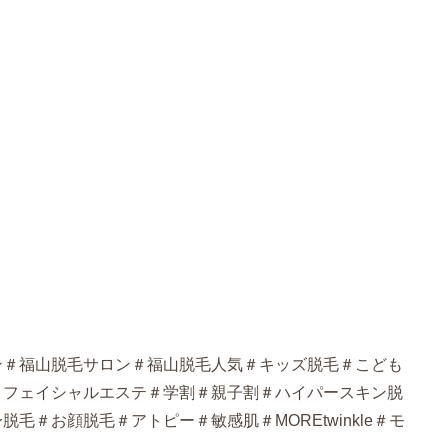
ン＃福山脱毛サロン＃福山脱毛人気＃キッズ脱毛＃こども
＃フェイシャルエステ＃学割＃親子割＃ハイパースキン脱
毛＃お顔脱毛＃アトピー＃敏感肌＃MOREtwinkle＃モ