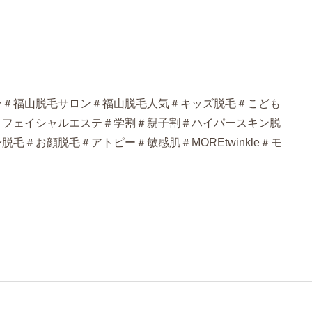
ン＃福山脱毛サロン＃福山脱毛人気＃キッズ脱毛＃こども
＃フェイシャルエステ＃学割＃親子割＃ハイパースキン脱
毛＃お顔脱毛＃アトピー＃敏感肌＃MOREtwinkle＃モ