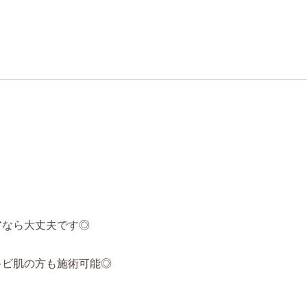
アなら大丈夫です◎
キビ肌の方も施術可能◎
。