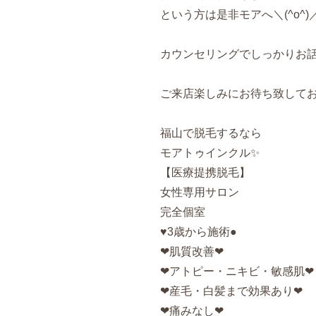
という方は是非モアへ＼(^o^)
カウンセリングでしっかりお
ご来店楽しみにお待ち致してお
福山で脱毛するなら
モアトゥインクル✨
【医療提携脱毛】
女性専用サロン
完全個室
♥3歳から施術
●
‪‪❤︎肌質改善
❤︎
❤︎アトピー・ニキビ・敏感肌
❤︎
❤︎産毛・白髪まで効果あり
❤︎
❤︎痛みなし
❤︎