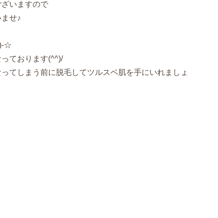
ございますので
ませ♪
-☆
ております(^^)/
なってしまう前に脱毛してツルスベ肌を手にいれましょ