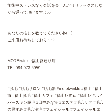
施術中ストレスなく会話を楽しんだりリラックスしな
がら通って頂けますよ♪♪
あなたの推しを教えてください|ω・)
ご来店お待ちしております！
MOREtwinkle福山宮通り店
TEL 084-973-5959
#脱毛 #脱毛サロン #脱毛器 #moretwinkle #福山 #福山
市 #福山脱毛 #福山カフェ #福山駅周辺 #福山駅 #ハイ
パースキン脱毛 #田中みな実 #エステ #毛穴ケア #毛穴
の黒ずみ #毛穴洗浄 #フェイシャル #フェイシャルエ