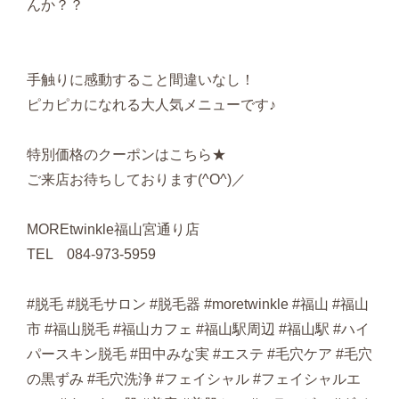
んか？？
手触りに感動すること間違いなし！
ピカピカになれる大人気メニューです♪
特別価格のクーポンはこちら★
ご来店お待ちしております(^O^)／
MOREtwinkle福山宮通り店
TEL 084-973-5959
#脱毛 #脱毛サロン #脱毛器 #moretwinkle #福山 #福山
市 #福山脱毛 #福山カフェ #福山駅周辺 #福山駅 #ハイ
パースキン脱毛 #田中みな実 #エステ #毛穴ケア #毛穴
の黒ずみ #毛穴洗浄 #フェイシャル #フェイシャルエ