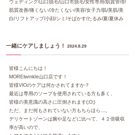
ウェディング/山口脱毛/山口市脱毛/女性専用/肌質管理/
肌質改善/痛くない/冷たくない/美容/女子力/肌/美肌/美
白/リフトアップ/小顔/シミ/そばかす/たるみ/夏/夏休み
一緒にケアしましょう！
2024.8.29
皆様こんにちは！
MOREtwinkle山口店です！
皆様VIOのケアは何かされてますか？
最近は専用のソープを使用されている方も多く、
皆様の美意識の高さに圧倒されます(;O;)
ただ、まだ何もされていない方もちらほら…。
デリケートゾーンは腕や足などに比べて、４２倍吸収
率が高いので、