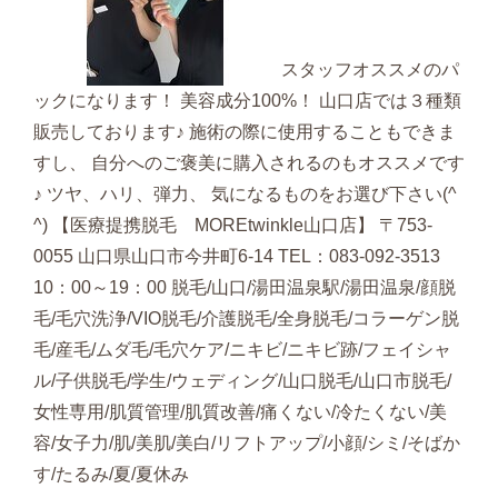
スタッフオススメのパ
ックになります！ 美容成分100%！ 山口店では３種類
販売しております♪ 施術の際に使用することもできま
すし、 自分へのご褒美に購入されるのもオススメです
♪ ツヤ、ハリ、弾力、 気になるものをお選び下さい(^
^) 【医療提携脱毛 MOREtwinkle山口店】 〒753-
0055 山口県山口市今井町6-14 TEL：083-092-3513
10：00～19：00 脱毛/山口/湯田温泉駅/湯田温泉/顔脱
毛/毛穴洗浄/VIO脱毛/介護脱毛/全身脱毛/コラーゲン脱
毛/産毛/ムダ毛/毛穴ケア/ニキビ/ニキビ跡/フェイシャ
ル/子供脱毛/学生/ウェディング/山口脱毛/山口市脱毛/
女性専用/肌質管理/肌質改善/痛くない/冷たくない/美
容/女子力/肌/美肌/美白/リフトアップ/小顔/シミ/そばか
す/たるみ/夏/夏休み