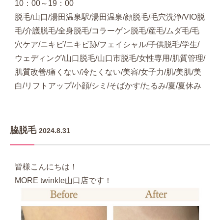
10：00～19：00
脱毛/山口/湯田温泉駅/湯田温泉/顔脱毛/毛穴洗浄/VIO脱
毛/介護脱毛/全身脱毛/コラーゲン脱毛/産毛/ムダ毛/毛
穴ケア/ニキビ/ニキビ跡/フェイシャル/子供脱毛/学生/
ウェディング/山口脱毛/山口市脱毛/女性専用/肌質管理/
肌質改善/痛くない/冷たくない/美容/女子力/肌/美肌/美
白/リフトアップ/小顔/シミ/そばかす/たるみ/夏/夏休み
脇脱毛
2024.8.31
皆様こんにちは！
MORE twinkle山口店です！