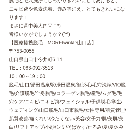
脱毛と毛穴洗浄でしっかりきれいにしてあげると、
ニキビ跡や色素沈着、赤み等消え、とてもきれいにな
ります！
まさに背中美人(*´▽｀*)
皆様いかがでしょうか？(^^)
【医療提携脱毛 MOREtwinkle山口店】
〒753-0055
山口県山口市今井町6-14
TEL：083-092-3513
10：00～19：00
脱毛/山口/湯田温泉駅/湯田温泉/顔脱毛/毛穴洗浄/VIO脱
毛/介護脱毛/全身脱毛/コラーゲン脱毛/産毛/ムダ毛/毛
穴ケア/ニキビ/ニキビ跡/フェイシャル/子供脱毛/学生/
ウェディング/山口脱毛/山口市脱毛/女性専用/肌質管理/
肌質改善/痛くない/冷たくない/美容/女子力/肌/美肌/美
白/リフトアップ/小顔/シミ/そばかす/たるみ/夏/夏休み