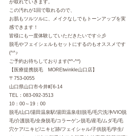
が取れていきます。
この汚れが1回で取れるので、
お肌もツルツルに、メイクなしでもトーンアップを実
感できます！
皆様にも一度体験していただきたいです☆彡
脱毛やフェイシェルもセットにするのもオススメです
(^^♪
ご予約お待ちしております(*^-^*)
【医療提携脱毛 MOREtwinkle山口店】
〒753-0055
山口県山口市今井町6-14
TEL：083-092-3513
10：00～19：00
脱毛/山口/湯田温泉駅/湯田温泉/顔脱毛/毛穴洗浄/VIO脱
毛/介護脱毛/全身脱毛/コラーゲン脱毛/産毛/ムダ毛/毛
穴ケア/ニキビ/ニキビ跡/フェイシャル/子供脱毛/学生/