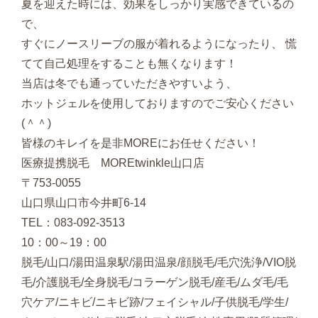
夏を迎えた時には、効果をしっかり実感できているの
で、
すぐにノースリーブの服が着れるようになったり、 慌
てて自己処理をすることも無くなります！
当店は冬でも通っていただきやすいよう、
ホットジェルを使用しておりますのでご安心ください
(＾＾)
皆様のキレイを是非MOREにお任せください！
医療提携脱毛 MOREtwinkle山口店
〒753-0055
山口県山口市今井町6-14
TEL：083-092-3513
10：00～19：00
脱毛/山口/湯田温泉駅/湯田温泉/顔脱毛/毛穴洗浄/VIO脱
毛/介護脱毛/全身脱毛/コラーゲン脱毛/産毛/ムダ毛/毛
穴ケア/ニキビ/ニキビ跡/フェイシャル/子供脱毛/学生/