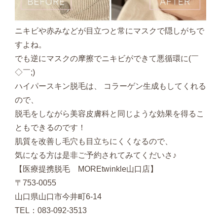
ニキビや赤みなどが目立つと常にマスクで隠しがちで
すよね。
でも逆にマスクの摩擦でニキビができて悪循環に(￣
◇￣;)
ハイパースキン脱毛は、 コラーゲン生成もしてくれる
ので、
脱毛をしながら美容皮膚科と同じような効果を得るこ
ともできるのです！
肌質を改善し毛穴も目立ちにくくなるので、
気になる方は是非ご予約されてみてくだいさ♪
【医療提携脱毛 MOREtwinkle山口店】
〒753-0055
山口県山口市今井町6-14
TEL：083-092-3513