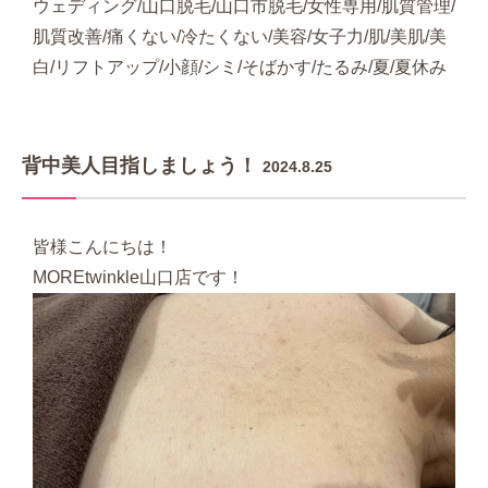
ウェディング/山口脱毛/山口市脱毛/女性専用/肌質管理/
肌質改善/痛くない/冷たくない/美容/女子力/肌/美肌/美
白/リフトアップ/小顔/シミ/そばかす/たるみ/夏/夏休み
背中美人目指しましょう！
2024.8.25
皆様こんにちは！
MOREtwinkle山口店です！