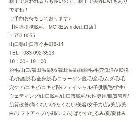
親子で通われる方も多いので、親子で美容DAYもあり
ですね！
ご予約お待ちしております♪
【医療提携脱毛 MOREtwinkle山口店】
〒753-0055
山口県山口市今井町6-14
TEL：083-092-3513
10：00～19：00
脱毛/山口/湯田温泉駅/湯田温泉/顔脱毛/毛穴洗浄/VIO脱
毛/介護脱毛/全身脱毛/コラーゲン脱毛/産毛/ムダ毛/毛
穴ケア/ニキビ/ニキビ跡/フェイシャル/子供脱毛/学生/
ウェディング/山口脱毛/山口市脱毛/女性専用/肌質管理/
肌質改善/痛くない/冷たくない/美容/女子力/肌/美肌/美
白/リフトアップ/小顔/シミ/そばかす/たるみ/夏/夏休み