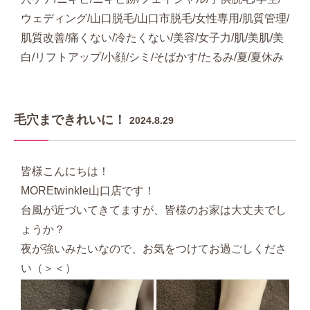
ウェディング/山口脱毛/山口市脱毛/女性専用/肌質管理/
肌質改善/痛くない/冷たくない/美容/女子力/肌/美肌/美
白/リフトアップ/小顔/シミ/そばかす/たるみ/夏/夏休み
毛穴まできれいに！
2024.8.29
皆様こんにちは！
MOREtwinkle山口店です！
台風が近づいてきてますが、皆様のお家は大丈夫でし
ょうか？
夜が強いみたいなので、お気をつけてお過ごしくださ
い（＞＜）