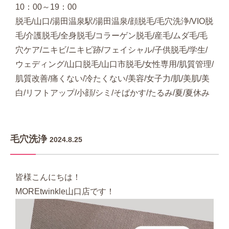
10：00～19：00
脱毛/山口/湯田温泉駅/湯田温泉/顔脱毛/毛穴洗浄/VIO脱
毛/介護脱毛/全身脱毛/コラーゲン脱毛/産毛/ムダ毛/毛
穴ケア/ニキビ/ニキビ跡/フェイシャル/子供脱毛/学生/
ウェディング/山口脱毛/山口市脱毛/女性専用/肌質管理/
肌質改善/痛くない/冷たくない/美容/女子力/肌/美肌/美
白/リフトアップ/小顔/シミ/そばかす/たるみ/夏/夏休み
毛穴洗浄
2024.8.25
皆様こんにちは！
MOREtwinkle山口店です！