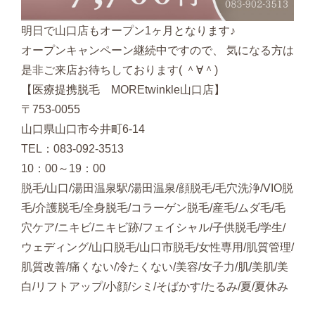
明日で山口店もオープン1ヶ月となります♪
オープンキャンペーン継続中ですので、 気になる方は
是非ご来店お待ちしております( ＾∀＾)
【医療提携脱毛 MOREtwinkle山口店】
〒753-0055
山口県山口市今井町6-14
TEL：083-092-3513
10：00～19：00
脱毛/山口/湯田温泉駅/湯田温泉/顔脱毛/毛穴洗浄/VIO脱
毛/介護脱毛/全身脱毛/コラーゲン脱毛/産毛/ムダ毛/毛
穴ケア/ニキビ/ニキビ跡/フェイシャル/子供脱毛/学生/
ウェディング/山口脱毛/山口市脱毛/女性専用/肌質管理/
肌質改善/痛くない/冷たくない/美容/女子力/肌/美肌/美
白/リフトアップ/小顔/シミ/そばかす/たるみ/夏/夏休み