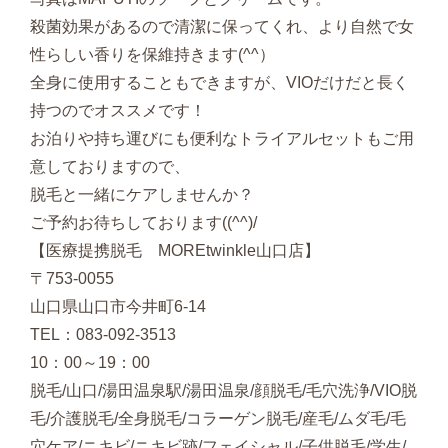
殺菌効果があるので清潔に保ってくれ、より自然で女
性らしい香りを保維持きます(^^）
全身に使用することもできますが、VIOだけだと長く
持つのでオススメです！
お泊りや持ち運びにも便利なトライアルセットもご用
意しておりますので、
脱毛と一緒にケアしませんか？
ご予約お待ちしております((^^)/
【医療提携脱毛 MOREtwinkle山口店】
〒753-0055
山口県山口市今井町6-14
TEL：083-092-3513
10：00～19：00
脱毛/山口/湯田温泉駅/湯田温泉/顔脱毛/毛穴洗浄/VIO脱
毛/介護脱毛/全身脱毛/コラーゲン脱毛/産毛/ムダ毛/毛
穴ケア/ニキビ/ニキビ跡/フェイシャル/子供脱毛/学生/