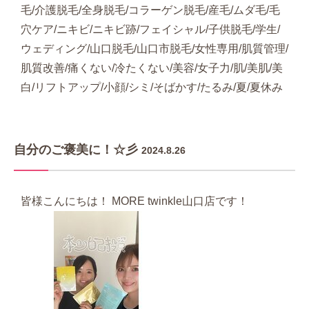
毛/介護脱毛/全身脱毛/コラーゲン脱毛/産毛/ムダ毛/毛
穴ケア/ニキビ/ニキビ跡/フェイシャル/子供脱毛/学生/
ウェディング/山口脱毛/山口市脱毛/女性専用/肌質管理/
肌質改善/痛くない/冷たくない/美容/女子力/肌/美肌/美
白/リフトアップ/小顔/シミ/そばかす/たるみ/夏/夏休み
自分のご褒美に！☆彡
2024.8.26
皆様こんにちは！ MORE twinkle山口店です！