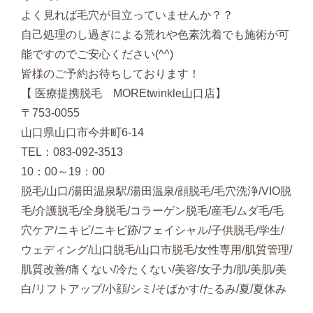
よく見れば毛穴が目立っていませんか？？
自己処理のし過ぎによる荒れや色素沈着でも施術が可
能ですのでご安心ください(^^)
皆様のご予約お待ちしております！
【 医療提携脱毛 MOREtwinkle山口店】
〒753-0055
山口県山口市今井町6-14
TEL：083-092-3513
10：00～19：00
脱毛/山口/湯田温泉駅/湯田温泉/顔脱毛/毛穴洗浄/VIO脱
毛/介護脱毛/全身脱毛/コラーゲン脱毛/産毛/ムダ毛/毛
穴ケア/ニキビ/ニキビ跡/フェイシャル/子供脱毛/学生/
ウェディング/山口脱毛/山口市脱毛/女性専用/肌質管理/
肌質改善/痛くない/冷たくない/美容/女子力/肌/美肌/美
白/リフトアップ/小顔/シミ/そばかす/たるみ/夏/夏休み