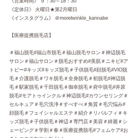
《営業時間》 ９：30～18：30
《定休日》 火曜日★第2月曜日
《インスタグラム》 ＠moretwinkle_kannabe
【医療提携脱毛店】
＃福山脱毛#福山市脱毛＃福山脱毛サロン＃神辺脱毛
サロン＃福山サロン＃脱毛おすすめ#美肌＃ニキビ#ア
トピー#キッズ#キッズ脱毛＃子供脱毛#顔脱毛#VIO脱
毛＃介護脱毛＃ワキ脱毛＃全身脱毛＃初脱毛#神辺脱
毛＃駅家脱毛＃千田脱毛＃御幸脱毛＃府中脱毛#井原
脱毛#モアトゥインクル＃神辺脱毛#カウンセリング＃
セルキュア＃毛穴洗浄＃すべすべ＃角質＃毛穴悩み#
顔脱毛＃フェイシャルエステ＃紹介＃リパルフィ＃キ
ッズ脱毛＃子供脱毛＃神辺＃専門店＃美容＃綺麗＃シ
ェービング＃学割＃春＃医療提携脱毛#フェムケア#お