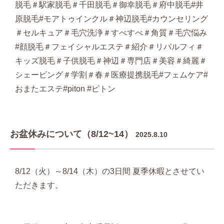
脱毛＃駅家脱毛＃千田脱毛＃御幸脱毛＃府中脱毛#井
原脱毛#モアトゥインクル＃神辺脱毛#カウンセリング
＃セルキュア＃毛穴洗浄＃すべすべ＃角質＃毛穴悩み
#顔脱毛＃フェイシャルエステ＃紹介＃リパルフィ＃
キッズ脱毛＃子供脱毛＃神辺＃専門店＃美容＃綺麗＃
シェービング＃学割＃春＃医療提携脱毛#フェムケア#
おまたエステ#piton #ピトン
お盆休みについて（8/12~14）
2025.8.10
8/12（火）～8/14（木）の3日間 夏季休暇とさせてい
ただきます。