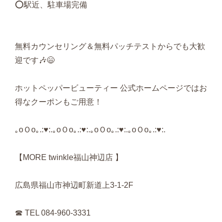
⭕️駅近、駐車場完備
無料カウンセリング＆無料パッチテストからでも大歓
迎です🎶😄
ホットペッパービューティー 公式ホームページではお
得なクーポンもご用意！
｡
o
Ｏ
o
｡
.:
♥
:.
｡
o
Ｏ
o
｡
.:
♥
:.
｡
o
Ｏ
o
｡
.:
♥
:.
｡
o
Ｏ
o
｡
.:
♥
:.
【
MORE twinkle
福山神辺店 】
広島県福山市神辺町新道上
3-1-2F
☎
︎ TEL 084-960-3331