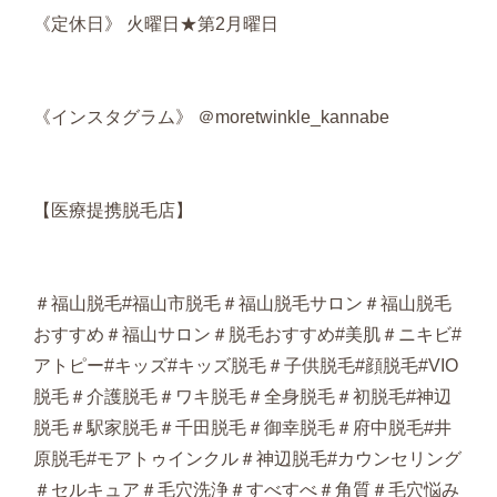
《定休日》 火曜日★第2月曜日
《インスタグラム》 ＠moretwinkle_kannabe
【医療提携脱毛店】
＃福山脱毛#福山市脱毛＃福山脱毛サロン＃福山脱毛
おすすめ＃福山サロン＃脱毛おすすめ#美肌＃ニキビ#
アトピー#キッズ#キッズ脱毛＃子供脱毛#顔脱毛#VIO
脱毛＃介護脱毛＃ワキ脱毛＃全身脱毛＃初脱毛#神辺
脱毛＃駅家脱毛＃千田脱毛＃御幸脱毛＃府中脱毛#井
原脱毛#モアトゥインクル＃神辺脱毛#カウンセリング
＃セルキュア＃毛穴洗浄＃すべすべ＃角質＃毛穴悩み