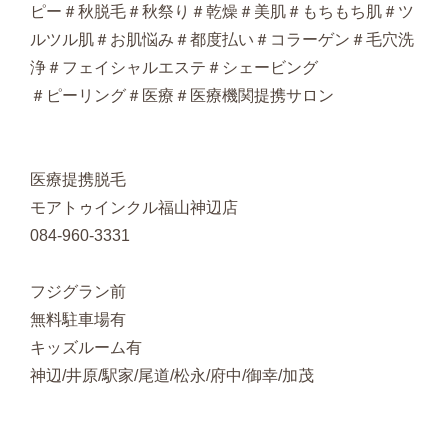
ピー＃秋脱毛＃秋祭り＃乾燥＃美肌＃もちもち肌＃ツ
ルツル肌＃お肌悩み＃都度払い＃コラーゲン＃毛穴洗
浄＃フェイシャルエステ＃シェービング
＃ピーリング＃医療＃医療機関提携サロン
医療提携脱毛
モアトゥインクル福山神辺店
084-960-3331
フジグラン前
無料駐車場有
キッズルーム有
神辺/井原/駅家/尾道/松永/府中/御幸/加茂