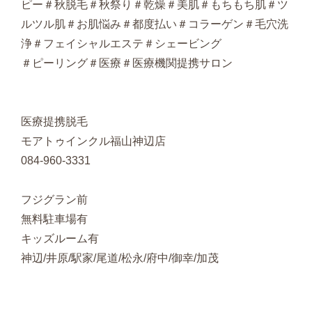
ピー＃秋脱毛＃秋祭り＃乾燥＃美肌＃もちもち肌＃ツ
ルツル肌＃お肌悩み＃都度払い＃コラーゲン＃毛穴洗
浄＃フェイシャルエステ＃シェービング
＃ピーリング＃医療＃医療機関提携サロン
医療提携脱毛
モアトゥインクル福山神辺店
084-960-3331
フジグラン前
無料駐車場有
キッズルーム有
神辺/井原/駅家/尾道/松永/府中/御幸/加茂