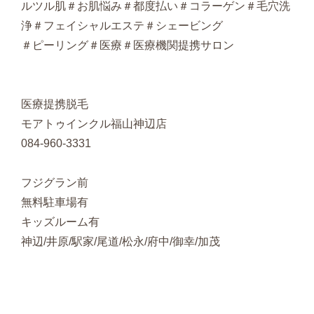
ルツル肌＃お肌悩み＃都度払い＃コラーゲン＃毛穴洗
浄＃フェイシャルエステ＃シェービング
＃ピーリング＃医療＃医療機関提携サロン
医療提携脱毛
モアトゥインクル福山神辺店
084-960-3331
フジグラン前
無料駐車場有
キッズルーム有
神辺/井原/駅家/尾道/松永/府中/御幸/加茂