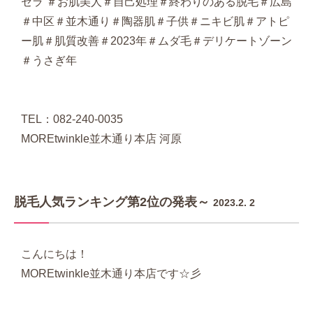
セラ ＃お肌美人＃自己処理＃終わりのある脱毛＃広島
＃中区＃並木通り＃陶器肌＃子供＃ニキビ肌＃アトピ
ー肌＃肌質改善＃2023年＃ムダ毛＃デリケートゾーン
＃うさぎ年
TEL：082-240-0035
MOREtwinkle並木通り本店 河原
脱毛人気ランキング第2位の発表～
2023.2. 2
こんにちは！
MOREtwinkle並木通り本店です☆彡