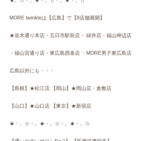
★。☆・。★・。☆・。★・。☆
MORE twinkleは【広島】で【8店舗展開】
★並木通り本店・五日市駅前店・ 緑井店・福山神辺店
・福山宮通り店・東広島西条店 ・MORE男子東広島店
広島以外にも・・・
【島根】★松江店 【岡山】★岡山店・倉敷店
【山口】★山口店 【東京】★新宿店
★・。☆・。★・。☆・。★・。☆