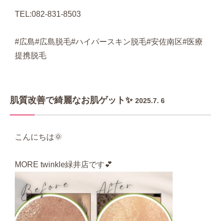
TEL:082-831-8503
#広島#広島脱毛#ハイパースキン脱毛#安佐南区#医療
提携脱毛
肌質改善で綺麗なお肌ゲット✨
2025.7. 6
こんにちは🌞
MORE twinkle緑井店です💕