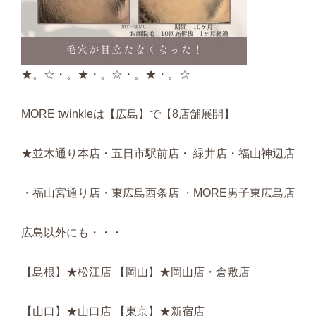
★。☆・。★・。☆・。★・。☆
MORE twinkleは【広島】で【8店舗展開】
★並木通り本店・五日市駅前店・ 緑井店・福山神辺店
・福山宮通り店・東広島西条店 ・MORE男子東広島店
広島以外にも・・・
【島根】★松江店 【岡山】★岡山店・倉敷店
【山口】★山口店 【東京】★新宿店