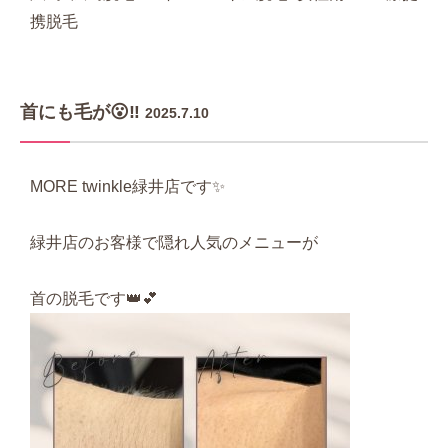
携脱毛
首にも毛が😮‼️
2025.7.10
MORE twinkle緑井店です✨
緑井店のお客様で隠れ人気のメニューが
首の脱毛です👑💕