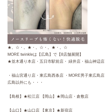
★。☆・。★・。☆・。★・。☆
MORE twinkleは【広島】で【8店舗展開】
★並木通り本店・五日市駅前店・ 緑井店・福山神辺店
・福山宮通り店・東広島西条店 ・MORE男子東広島店
広島以外にも・・・
【島根】★松江店 【岡山】★岡山店・倉敷店
【山口】★山口店 【東京】★新宿店