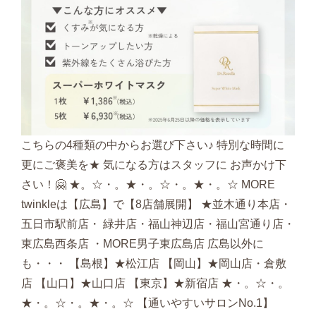
こちらの4種類の中からお選び下さい♪ 特別な時間に
更にご褒美を★ 気になる方はスタッフに お声かけ下
さい！🤗 ★。☆・。★・。☆・。★・。☆ MORE
twinkleは【広島】で【8店舗展開】 ★並木通り本店・
五日市駅前店・ 緑井店・福山神辺店・福山宮通り店・
東広島西条店 ・MORE男子東広島店 広島以外に
も・・・ 【島根】★松江店 【岡山】★岡山店・倉敷
店 【山口】★山口店 【東京】★新宿店 ★・。☆・。
★・。☆・。★・。☆ 【通いやすいサロンNo.1】