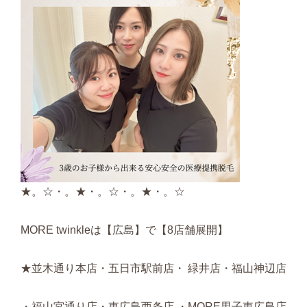
★。☆・。★・。☆・。★・。☆
MORE twinkleは【広島】で【8店舗展開】
★並木通り本店・五日市駅前店・ 緑井店・福山神辺店
・福山宮通り店・東広島西条店 ・MORE男子東広島店