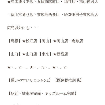
★並木通り本店・五日市駅前店・ 緑井店・福山神辺店
・福山宮通り店・東広島西条店 ・MORE男子東広島店
広島以外にも・・・
【島根】★松江店 【岡山】★岡山店・倉敷店
【山口】★山口店 【東京】★新宿店
★・。☆・。★・。☆・。★・。☆
【通いやすいサロンNo.1】 【医療提携脱毛】
【駅近・駐車場完備・キッズルーム完備】