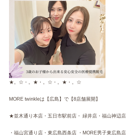
★。☆・。★・。☆・。★・。☆
MORE twinkleは【広島】で【8店舗展開】
★並木通り本店・五日市駅前店・ 緑井店・福山神辺店
・福山宮通り店・東広島西条店 ・MORE男子東広島店