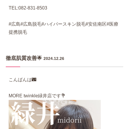
TEL:082-831-8503
#広島#広島脱毛#ハイパースキン脱毛#安佐南区#医療
提携脱毛
徹底肌質改善🌟
2024.12.26
こんばんは🌃
MORE twinkle緑井店です💐