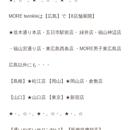
MORE twinkleは【広島】で【8店舗展開】
★並木通り本店・五日市駅前店・ 緑井店・福山神辺店
・福山宮通り店・東広島西条店 ・MORE男子東広島店
広島以外にも・・・
【島根】★松江店 【岡山】★岡山店・倉敷店
【山口】★山口店 【東京】★新宿店
★・。☆・。★・。☆・。★・。☆
【通いやすいサロンNo.1】 【医療提携脱毛】