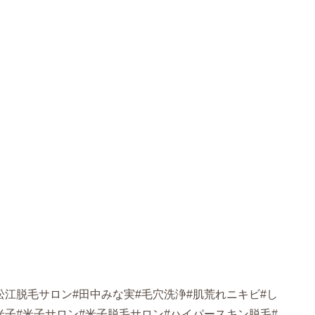
松江脱毛サロン#田中みな実#毛穴洗浄#肌荒れニキビ#し
米子#米子サロン#米子脱毛サロン#ハイパースキン脱毛#