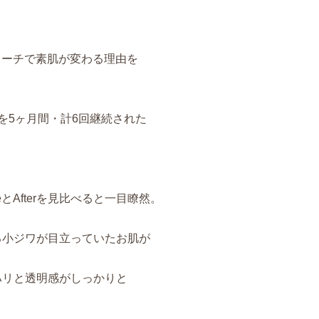
ローチで素肌が変わる理由を
を5ヶ月間・計6回継続された
eとAfterを見比べると一目瞭然。
る小ジワが目立っていたお肌が
ハリと透明感がしっかりと