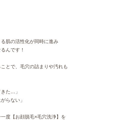
？
よる肌の活性化が同時に進み
なるんです！
ることで、毛穴の詰まりや汚れも
てきた…」
上がらない」
一度【お顔脱毛×毛穴洗浄】を