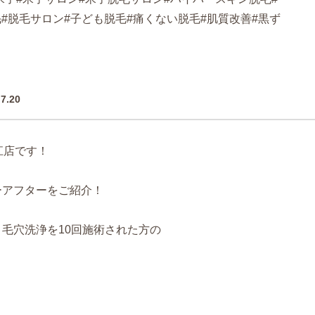
毛#脱毛サロン#子ども脱毛#痛くない脱毛#肌質改善#黒ず
.7.20
松江店です！
ーアフターをご紹介！
毛穴洗浄を10回施術された方の