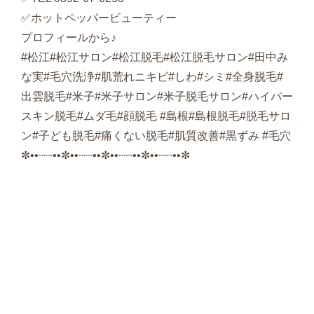
✅ホットペッパービューティー
プロフィールから♪
#
松江
#
松江サロン
#
松江脱毛
#
松江脱毛サロン
#
田中み
な実
#
毛穴洗浄
#
肌荒れニキビ
#
しわ
#
シミ
#
全身脱毛
#
出雲脱毛
#
米子
#
米子サロン
#
米子脱毛サロン
#
ハイパー
スキン脱毛
#
ムダ毛
#
顔脱毛
#
島根
#
島根脱毛
#
脱毛サロ
ン
#
子ども脱毛
#
痛くない脱毛
#
肌質改善
#
黒ずみ
#
毛穴
✼••┈┈••✼••┈┈••✼••┈┈••✼••┈┈••✼