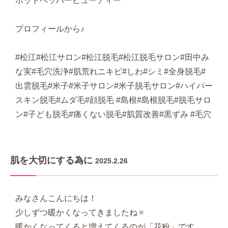
ホットペッパービューティー
プロフィールから♪
#松江#松江サロン#松江脱毛#松江脱毛サロン#田中み
な実#毛穴洗浄#肌荒れニキビ#しわ#シミ#全身脱毛#
出雲脱毛#米子#米子サロン#米子脱毛サロン#ハイパー
スキン脱毛#ムダ毛#顔脱毛 #島根#島根脱毛#脱毛サロ
ン#子ども脱毛#痛くない脱毛#肌質改善#黒ずみ #毛穴
肌を大切にする為に
2025.2.26
みなさんこんにちは！
少しずつ暖かくなってきましたね🔅
暖かくなってくると増えてくるのが「花粉」です