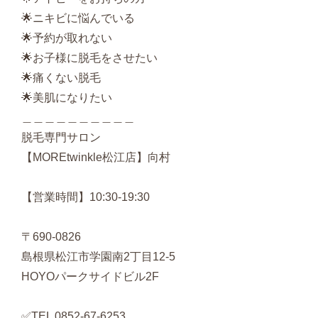
🌟ニキビに悩んでいる
🌟予約が取れない
🌟お子様に脱毛をさせたい
🌟痛くない脱毛
🌟美肌になりたい
＿＿＿＿＿＿＿＿＿＿
脱毛専門サロン
【MOREtwinkle
松江店】向村
【営業時間】10:30-19:30
〒
690-0826
島根県松江市学園南
2
丁目
12-5
HOYO
パークサイドビル
2F
✅
TEL 0852-67-6253