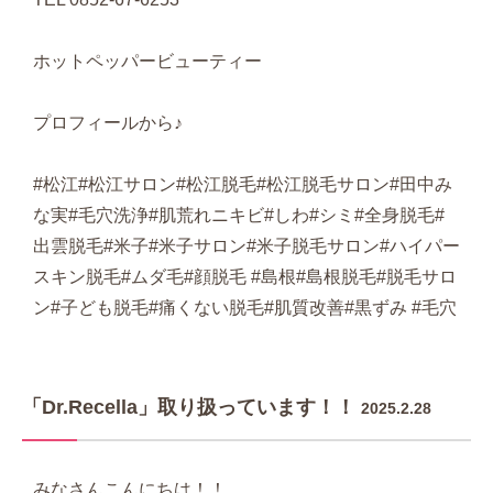
ホットペッパービューティー
プロフィールから♪
#松江#松江サロン#松江脱毛#松江脱毛サロン#田中み
な実#毛穴洗浄#肌荒れニキビ#しわ#シミ#全身脱毛#
出雲脱毛#米子#米子サロン#米子脱毛サロン#ハイパー
スキン脱毛#ムダ毛#顔脱毛 #島根#島根脱毛#脱毛サロ
ン#子ども脱毛#痛くない脱毛#肌質改善#黒ずみ #毛穴
「Dr.Recella」取り扱っています！！
2025.2.28
みなさんこんにちは！！