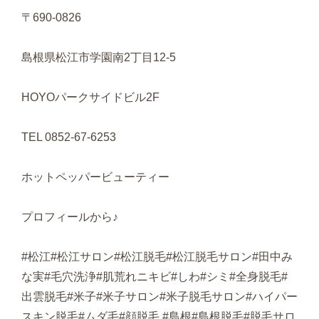
〒690-0826
島根県松江市学園南2丁目12-5
HOYOパークサイドビル2F
TEL 0852-67-6253
ホットペッパービューティー
プロフィールから♪
#松江#松江サロン#松江脱毛#松江脱毛サロン#田中み
な実#毛穴洗浄#肌荒れニキビ#しわ#シミ#全身脱毛#
出雲脱毛#米子#米子サロン#米子脱毛サロン#ハイパー
スキン脱毛#ムダ毛#顔脱毛 #島根#島根脱毛#脱毛サロ