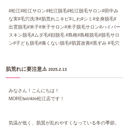
#松江#松江サロン#松江脱毛#松江脱毛サロン#田中み
な実#毛穴洗浄#肌荒れニキビ#しわ#シミ#全身脱毛#
出雲脱毛#米子#米子サロン#米子脱毛サロン#ハイパー
スキン脱毛#ムダ毛#顔脱毛 #島根#島根脱毛#脱毛サロ
ン#子ども脱毛#痛くない脱毛#肌質改善#黒ずみ #毛穴
肌荒れに要注意⚠️
2025.2.13
みなさん！こんにちは！
MOREtwinkle松江店です！
気温が低く、肌質が乱れやすくなっている冬の季節。