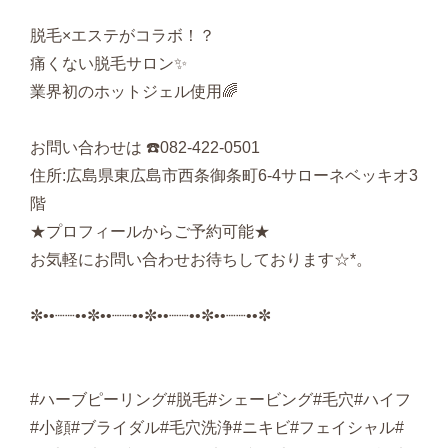
脱毛×エステがコラボ！？
痛くない脱毛サロン✨
業界初のホットジェル使用🌈
お問い合わせは ☎️082-422-0501
住所:広島県東広島市西条御条町6-4サローネベッキオ3
階
★プロフィールからご予約可能★
お気軽にお問い合わせお待ちしております☆*。
✼••┈┈••✼••┈┈••✼••┈┈••✼••┈┈••✼
#ハーブピーリング#脱毛#シェービング#毛穴#ハイフ
#小顔#ブライダル#毛穴洗浄#ニキビ#フェイシャル#