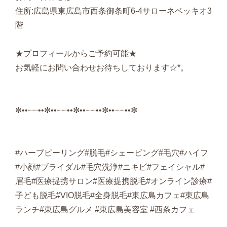
住所:広島県東広島市西条御条町6-4サローネベッキオ3
階
★プロフィールからご予約可能★
お気軽にお問い合わせお待ちしております☆*。
✼••┈┈••✼••┈┈••✼••┈┈••✼••┈┈••✼
#ハーブピーリング#脱毛#シェービング#毛穴#ハイフ
#小顔#ブライダル#毛穴洗浄#ニキビ#フェイシャル#
眉毛#医療提携サロン#医療提携脱毛#オンライン診療#
子ども脱毛#VIO脱毛#全身脱毛#東広島カフェ#東広島
ランチ#東広島グルメ #東広島美容室 #西条カフェ