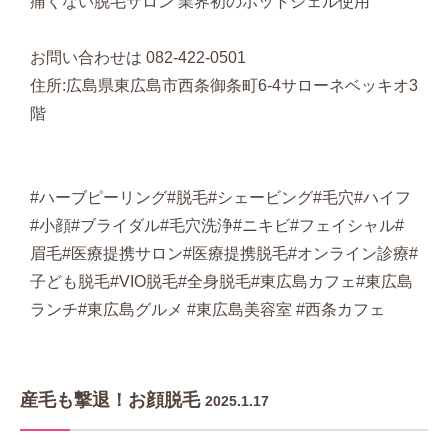
痛くない脱毛サロン 業界初のホットジェル使用
お問い合わせは 082-422-0501
住所:広島県東広島市西条御条町6-4サローネベッキオ3
階
#ハーブピーリング#脱毛#シェービング#毛穴#ハイフ
#小顔#ブライダル#毛穴洗浄#ニキビ#フェイシャル#
眉毛#医療提携サロン#医療提携脱毛#オンライン診療#
子ども脱毛#VIO脱毛#全身脱毛#東広島カフェ#東広島
ランチ#東広島グルメ #東広島美容室 #西条カフェ
産毛も撃退！お顔脱毛
2025.1.17