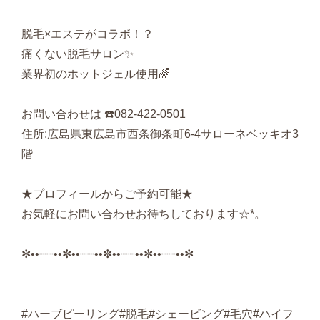
脱毛×エステがコラボ！？
痛くない脱毛サロン✨
業界初のホットジェル使用🌈
お問い合わせは ☎️082-422-0501
住所:広島県東広島市西条御条町6-4サローネベッキオ3
階
★プロフィールからご予約可能★
お気軽にお問い合わせお待ちしております☆*。
✼••┈┈••✼••┈┈••✼••┈┈••✼••┈┈••✼
#ハーブピーリング#脱毛#シェービング#毛穴#ハイフ