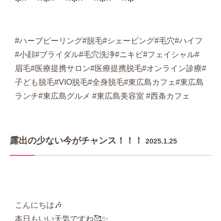
#ハーブピーリング#脱毛#シェービング#毛穴#ハイフ
#小顔#ブライダル#毛穴洗浄#ニキビ#フェイシャル#
眉毛#医療提携サロン#医療提携脱毛#オンライン診療#
子ども脱毛#VIO脱毛#全身脱毛#東広島カフェ#東広島
ランチ#東広島グルメ #東広島美容室 #西条カフェ
露出の少ない今がチャンス！！！
2025.1.25
こんにちは🎶
本日もいい天気ですね🥰✨