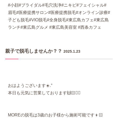
#小顔#ブライダル#毛穴洗浄#ニキビ#フェイシャル#
眉毛#医療提携サロン#医療提携脱毛#オンライン診療#
子ども脱毛#VIO脱毛#全身脱毛#東広島カフェ#東広島
ランチ#東広島グルメ #東広島美容室 #西条カフェ
親子で脱毛しませんか？？
2025.1.23
おはようございます☀️.°‬
本日も元気に営業しております🙌🏻❤️‍🔥
MOREの脱毛は3歳のお子様から施術可能です👦🏻