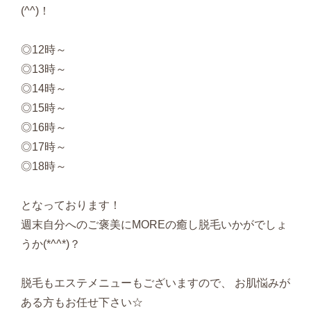
(^^)！
◎12時～
◎13時～
◎14時～
◎15時～
◎16時～
◎17時～
◎18時～
となっております！
週末自分へのご褒美にMOREの癒し脱毛いかがでしょ
うか(*^^*)？
脱毛もエステメニューもございますので、 お肌悩みが
ある方もお任せ下さい☆