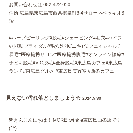
お問い合わせは 082-422-0501
住所:広島県東広島市西条御条町6-4サローネベッキオ3
階
#ハーブピーリング#脱毛#シェービング#毛穴#ハイフ
#小顔#ブライダル#毛穴洗浄#ニキビ#フェイシャル#
眉毛#医療提携サロン#医療提携脱毛#オンライン診療#
子ども脱毛#VIO脱毛#全身脱毛#東広島カフェ#東広島
ランチ#東広島グルメ #東広島美容室 #西条カフェ
見えない汚れ落としましょう☆
2024.5.30
皆さんこんにちは！ MORE twinkle東広島西条店です
(^^)！