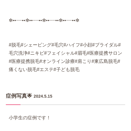
✼••┈┈••✼••┈┈••✼••┈┈••✼••┈┈••✼
#脱毛#シェービング#毛穴#ハイフ#小顔#ブライダル#
毛穴洗浄#ニキビ#フェイシャル#眉毛#医療提携サロン
#医療提携脱毛#オンライン診療#肩こり#東広島脱毛#
痛くない脱毛#エステ#子ども脱毛
症例写真🌟
2024.5.15
小学生の症例です！