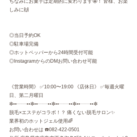
ちなみにお菓子は定期的に変わります🤩！ 皆様、お楽
しみに🙌
◎当日予約OK
◎駐車場完備
◎ホットペッパーから24時間受付可能
◎InstagramからのDMお問い合わせ可能
《営業時間》 ✅10:00〜19:00 《店休日》 ✅毎週火曜
日、第二月曜日
✼••┈┈••✼••┈┈••✼••┈┈••✼••┈┈••✼
脱毛×エステがコラボ！？ 痛くない脱毛サロン✨
業界初のホットジェル使用🌈
お問い合わせは ☎️082-422-0501