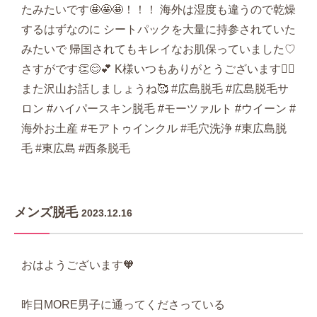
たみたいです🤩🤩🤩！！！ 海外は湿度も違うので乾燥
するはずなのに シートパックを大量に持参されていた
みたいで 帰国されてもキレイなお肌保っていました♡
さすがです👏😊💕 K様いつもありがとうございます🙇‍♀️
また沢山お話しましょうね🥰 #広島脱毛 #広島脱毛サ
ロン #ハイパースキン脱毛 #モーツァルト #ウイーン #
海外お土産 #モアトゥインクル #毛穴洗浄 #東広島脱
毛 #東広島 #西条脱毛
メンズ脱毛
2023.12.16
おはようございます🧡
昨日MORE男子に通ってくださっている